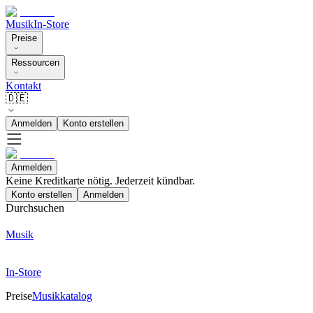
Musik
In-Store
Preise
Ressourcen
Kontakt
🇩🇪
Anmelden
Konto erstellen
Anmelden
Keine Kreditkarte nötig. Jederzeit kündbar.
Konto erstellen
Anmelden
Durchsuchen
Musik
In-Store
Preise
Musikkatalog