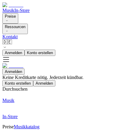
Musik
In-Store
Preise
Ressourcen
Kontakt
🇩🇪
Anmelden
Konto erstellen
Anmelden
Keine Kreditkarte nötig. Jederzeit kündbar.
Konto erstellen
Anmelden
Durchsuchen
Musik
In-Store
Preise
Musikkatalog