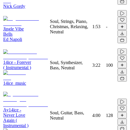
Nick Gordy
Soul, Strings, Piano,
Christmas, Relaxing,
1:53
-
Jingle Vibe
Neutral
Bells
Ed Napoli
14ice - Forever
Soul, Synthesizer,
3:22
100
( Instrumental )
Bass, Neutral
14ice_music
Ay14ice -
Soul, Guitar, Bass,
Never Love
4:00
128
Neutral
Again (
Instrumental )