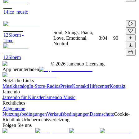
14ice_music
Soul, Strings, Piano,
12Sloem -
Love, Emotional,
3:04
90
Time
Neutral
12Sloem
©
2026
Jamendo Licensing
App herunterladen
Nützliche Links
Musikkatalog
In-Store-Radios
Preise
Kontakt
Hilfecenter
Kontakt
Jamendo
Jamendo für Künstler
Jamendo Music
Rechtliches
Allgemeine
Nutzungsbedingungen
Verkaufsbedingungen
Datenschutz
Cookie-
Richtlinie
Urheberrechtsverletzung
Folgen Sie uns