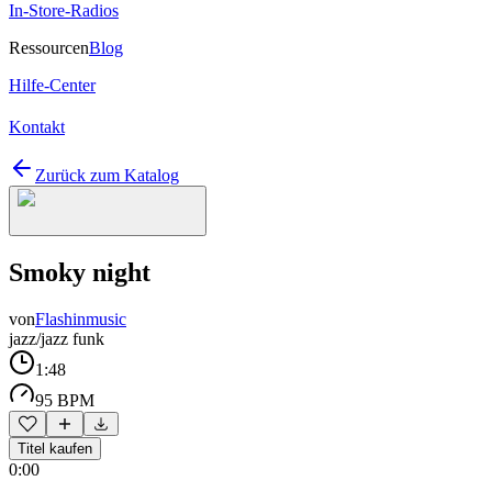
In-Store-Radios
Ressourcen
Blog
Hilfe-Center
Kontakt
Zurück zum Katalog
Smoky night
von
Flashinmusic
jazz/jazz funk
1:48
95 BPM
Titel kaufen
0:00