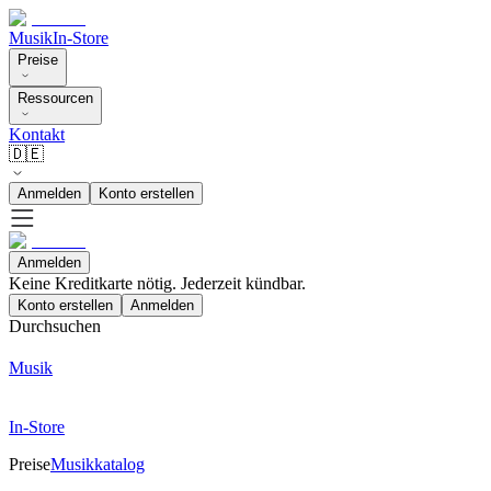
Musik
In-Store
Preise
Ressourcen
Kontakt
🇩🇪
Anmelden
Konto erstellen
Anmelden
Keine Kreditkarte nötig. Jederzeit kündbar.
Konto erstellen
Anmelden
Durchsuchen
Musik
In-Store
Preise
Musikkatalog