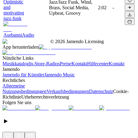
Optimistic
Jazz/Jazz Funk, Wind,
and
Brass, Social Media,
2:02
-
motivating
Upbeat, Groovy
jazz-funk
AurbanniAudio
©
2026
Jamendo Licensing
App herunterladen
Nützliche Links
Musikkatalog
In-Store-Radios
Preise
Kontakt
Hilfecenter
Kontakt
Jamendo
Jamendo für Künstler
Jamendo Music
Rechtliches
Allgemeine
Nutzungsbedingungen
Verkaufsbedingungen
Datenschutz
Cookie-
Richtlinie
Urheberrechtsverletzung
Folgen Sie uns