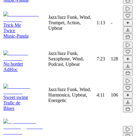
Jazz/Jazz Funk, Wind,
Trumpet, Action,
1:13
-
Trick Me
Upbeat
Twice
Music-Panda
Jazz/Jazz Funk,
Saxophone, Wind,
7:23
128
No border
Podcast, Upbeat
AdHoc
Jazz/Jazz Funk, Wind,
Harmonica, Upbeat,
4:11
106
Sweet swing
Energetic
Trafic de
Blues