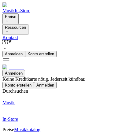
Musik
In-Store
Preise
Ressourcen
Kontakt
🇩🇪
Anmelden
Konto erstellen
Anmelden
Keine Kreditkarte nötig. Jederzeit kündbar.
Konto erstellen
Anmelden
Durchsuchen
Musik
In-Store
Preise
Musikkatalog