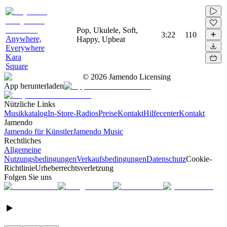
Pop, Ukulele, Soft,
3:22
110
Anywhere,
Happy, Upbeat
Everywhere
Kara
Square
©
2026
Jamendo Licensing
App herunterladen
Nützliche Links
Musikkatalog
In-Store-Radios
Preise
Kontakt
Hilfecenter
Kontakt
Jamendo
Jamendo für Künstler
Jamendo Music
Rechtliches
Allgemeine
Nutzungsbedingungen
Verkaufsbedingungen
Datenschutz
Cookie-
Richtlinie
Urheberrechtsverletzung
Folgen Sie uns