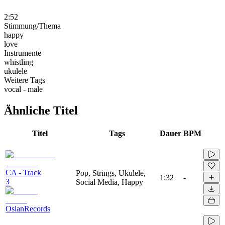
2:52
Stimmung/Thema
happy
love
Instrumente
whistling
ukulele
Weitere Tags
vocal - male
Ähnliche Titel
Titel
Tags
Dauer
BPM
CA - Track
Pop, Strings, Ukulele,
1:32
-
3
Social Media, Happy
OsianRecords