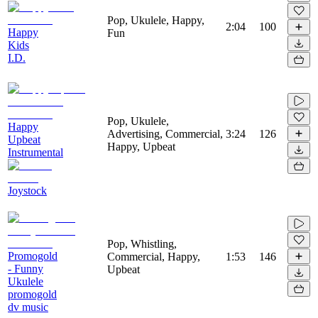
Pop, Ukulele, Happy,
2:04
100
Happy
Fun
Kids
I.D.
Pop, Ukulele,
Happy
Advertising, Commercial,
3:24
126
Upbeat
Happy, Upbeat
Instrumental
Joystock
Pop, Whistling,
Promogold
Commercial, Happy,
1:53
146
- Funny
Upbeat
Ukulele
promogold
dv music