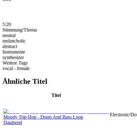
5:20
Stimmung/Thema
neutral
melancholic
abstract
Instrumente
synthesizer
Weitere Tags
vocal - female
Ähnliche Titel
Titel
Electronic/Do
Moody Trip Hop - Drum And Bass Loop
Databend