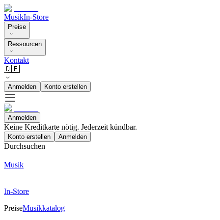
Musik
In-Store
Preise
Ressourcen
Kontakt
🇩🇪
Anmelden
Konto erstellen
Anmelden
Keine Kreditkarte nötig. Jederzeit kündbar.
Konto erstellen
Anmelden
Durchsuchen
Musik
In-Store
Preise
Musikkatalog