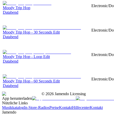
Electronic/Do
Moody Trip Hop
Databend
Electronic/Do
Moody Trip Hop - 30 Seconds Edit
Databend
Electronic/Do
Moody Trip Hop - Loop Edit
Databend
Electronic/Do
Moody Trip Hop - 60 Seconds Edit
Databend
©
2026
Jamendo Licensing
App herunterladen
Nützliche Links
Musikkatalog
In-Store-Radios
Preise
Kontakt
Hilfecenter
Kontakt
Jamendo