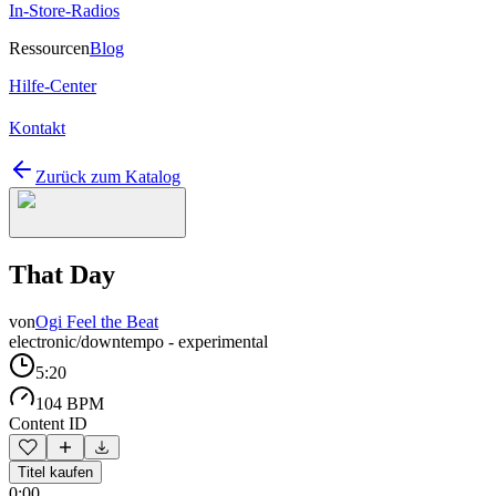
In-Store-Radios
Ressourcen
Blog
Hilfe-Center
Kontakt
Zurück zum Katalog
That Day
von
Ogi Feel the Beat
electronic/downtempo - experimental
5:20
104 BPM
Content ID
Titel kaufen
0:00