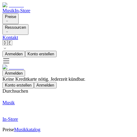
Musik
In-Store
Preise
Ressourcen
Kontakt
🇩🇪
Anmelden
Konto erstellen
Anmelden
Keine Kreditkarte nötig. Jederzeit kündbar.
Konto erstellen
Anmelden
Durchsuchen
Musik
In-Store
Preise
Musikkatalog