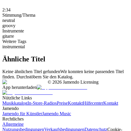
2:34
Stimmung/Thema
neutral
groovy
Instrumente
gitarre
Weitere Tags
instrumental
Ähnliche Titel
Keine ähnlichen Titel gefunden
Wir konnten keine passenden Titel
finden. Durchstöbern Sie den Katalog.
©
2026
Jamendo Licensing
App herunterladen
Nützliche Links
Musikkatalog
In-Store-Radios
Preise
Kontakt
Hilfecenter
Kontakt
Jamendo
Jamendo für Künstler
Jamendo Music
Rechtliches
Allgemeine
Nutzungsbedingungen
Verkaufsbedingungen
Datenschutz
Cookie-