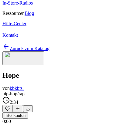
In-Store-Radios
Ressourcen
Blog
Hilfe-Center
Kontakt
Zurück zum Katalog
Hope
von
kbkbts.
hip-hop/rap
2:34
Titel kaufen
0:00