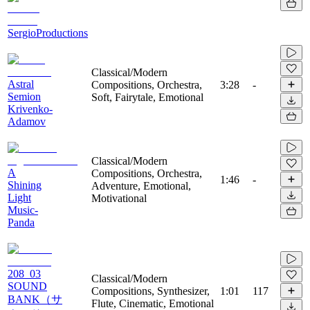
SergioProductions
Classical/Modern
Astral
Compositions, Orchestra,
3:28
-
Semion
Soft, Fairytale, Emotional
Krivenko-
Adamov
Classical/Modern
A
Compositions, Orchestra,
1:46
-
Shining
Adventure, Emotional,
Light
Motivational
Music-
Panda
208_03
Classical/Modern
SOUND
Compositions, Synthesizer,
1:01
117
BANK（サ
Flute, Cinematic, Emotional