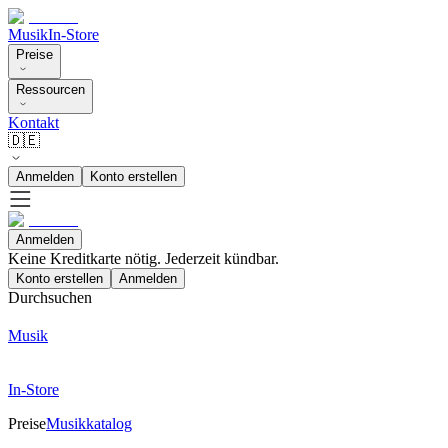
Musik
In-Store
Preise
Ressourcen
Kontakt
🇩🇪
Anmelden
Konto erstellen
Anmelden
Keine Kreditkarte nötig. Jederzeit kündbar.
Konto erstellen
Anmelden
Durchsuchen
Musik
In-Store
Preise
Musikkatalog