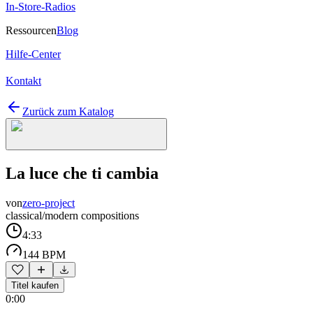
In-Store-Radios
Ressourcen
Blog
Hilfe-Center
Kontakt
Zurück zum Katalog
La luce che ti cambia
von
zero-project
classical/modern compositions
4:33
144 BPM
Titel kaufen
0:00