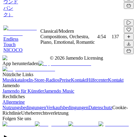
ウンド
バン
ク）
Classical/Modern
Compositions, Orchestra,
4:54
137
Endless
Piano, Emotional, Romantic
Touch
NICOCO
©
2026
Jamendo Licensing
App herunterladen
Nützliche Links
Musikkatalog
In-Store-Radios
Preise
Kontakt
Hilfecenter
Kontakt
Jamendo
Jamendo für Künstler
Jamendo Music
Rechtliches
Allgemeine
Nutzungsbedingungen
Verkaufsbedingungen
Datenschutz
Cookie-
Richtlinie
Urheberrechtsverletzung
Folgen Sie uns