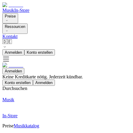
Musik
In-Store
Preise
Ressourcen
Kontakt
🇩🇪
Anmelden
Konto erstellen
Anmelden
Keine Kreditkarte nötig. Jederzeit kündbar.
Konto erstellen
Anmelden
Durchsuchen
Musik
In-Store
Preise
Musikkatalog