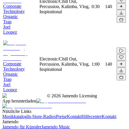
Electronic/Chill Out,
Corporate
Percussion, Kalimba, Vlog,
0:30
140
Technology
Inspirational
Organic
Trap
Joel
Loopez
Electronic/Chill Out,
Corporate
Percussion, Kalimba, Vlog,
1:00
140
Technology
Inspirational
Organic
Trap
Joel
Loopez
©
2026
Jamendo Licensing
App herunterladen
Nützliche Links
Musikkatalog
In-Store-Radios
Preise
Kontakt
Hilfecenter
Kontakt
Jamendo
Jamendo für Künstler
Jamendo Music