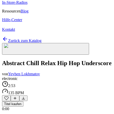
In-Store-Radios
Ressourcen
Blog
Hilfe-Center
Kontakt
Zurück zum Katalog
Abstract Chill Relax Hip Hop Underscore
von
Yevhen Lokhmatov
electronic
2:53
135 BPM
Titel kaufen
0:00