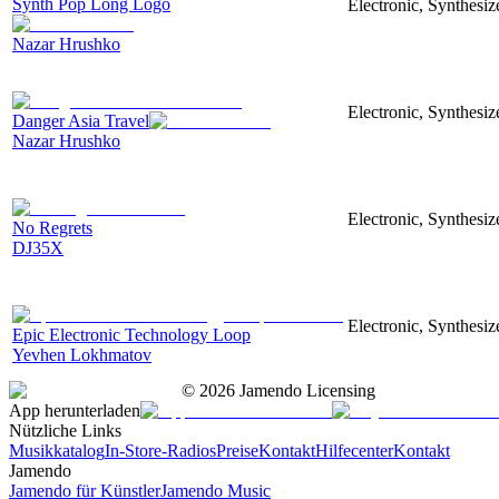
Synth Pop Long Logo
Electronic, Synthesi
Nazar Hrushko
Electronic, Synthesiz
Danger Asia Travel
Nazar Hrushko
Electronic, Synthesiz
No Regrets
DJ35X
Electronic, Synthesiz
Epic Electronic Technology Loop
Yevhen Lokhmatov
©
2026
Jamendo Licensing
App herunterladen
Nützliche Links
Musikkatalog
In-Store-Radios
Preise
Kontakt
Hilfecenter
Kontakt
Jamendo
Jamendo für Künstler
Jamendo Music