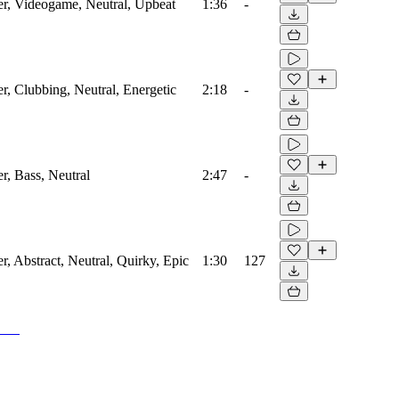
zer, Videogame, Neutral, Upbeat
1:36
-
er, Clubbing, Neutral, Energetic
2:18
-
er, Bass, Neutral
2:47
-
er, Abstract, Neutral, Quirky, Epic
1:30
127