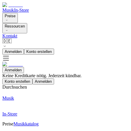
Musik
In-Store
Preise
Ressourcen
Kontakt
🇩🇪
Anmelden
Konto erstellen
Anmelden
Keine Kreditkarte nötig. Jederzeit kündbar.
Konto erstellen
Anmelden
Durchsuchen
Musik
In-Store
Preise
Musikkatalog