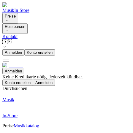
Musik
In-Store
Preise
Ressourcen
Kontakt
🇩🇪
Anmelden
Konto erstellen
Anmelden
Keine Kreditkarte nötig. Jederzeit kündbar.
Konto erstellen
Anmelden
Durchsuchen
Musik
In-Store
Preise
Musikkatalog