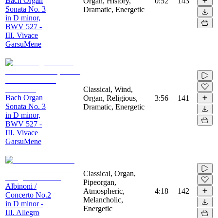
Bach Organ
Organ, History,
0:52
143
Sonata No. 3
Dramatic, Energetic
in D minor,
BWV 527 -
III. Vivace
GarsuMene
Classical, Wind,
Bach Organ
Organ, Religious,
3:56
141
Sonata No. 3
Dramatic, Energetic
in D minor,
BWV 527 -
III. Vivace
GarsuMene
Classical, Organ,
Pipeorgan,
Albinoni /
Atmospheric,
4:18
142
Concerto No.2
Melancholic,
in D minor -
Energetic
III. Allegro