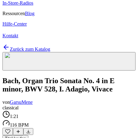
In-Store-Radios
Ressourcen
Blog
Hilfe-Center
Kontakt
Zurück zum Katalog
Bach, Organ Trio Sonata No. 4 in E
minor, BWV 528, I. Adagio, Vivace
von
GarsuMene
classical
1:21
116 BPM