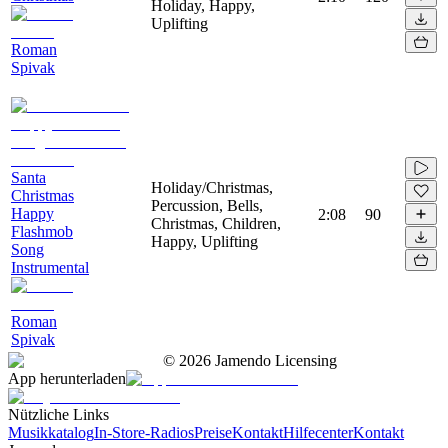
Holiday, Happy,
Uplifting
Roman
Spivak
Santa
Holiday/Christmas,
Christmas
Percussion, Bells,
Happy
2:08
90
Christmas, Children,
Flashmob
Happy, Uplifting
Song
Instrumental
Roman
Spivak
©
2026
Jamendo Licensing
App herunterladen
Nützliche Links
Musikkatalog
In-Store-Radios
Preise
Kontakt
Hilfecenter
Kontakt