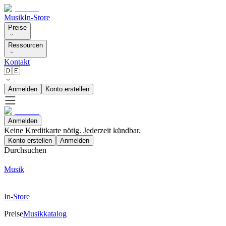
Musik
In-Store
Preise
Ressourcen
Kontakt
🇩🇪
Anmelden
Konto erstellen
Anmelden
Keine Kreditkarte nötig. Jederzeit kündbar.
Konto erstellen
Anmelden
Durchsuchen
Musik
In-Store
Preise
Musikkatalog