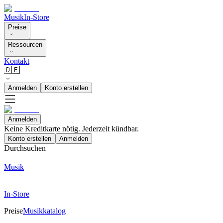
Musik
In-Store
Preise
Ressourcen
Kontakt
🇩🇪
Anmelden
Konto erstellen
Anmelden
Keine Kreditkarte nötig. Jederzeit kündbar.
Konto erstellen
Anmelden
Durchsuchen
Musik
In-Store
Preise
Musikkatalog