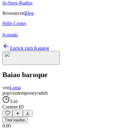
In-Store-Radios
Ressourcen
Blog
Hilfe-Center
Kontakt
Zurück zum Katalog
Baiao baroque
von
Luma
pop/contemporary/adult
3:41
Content ID
Titel kaufen
0:00