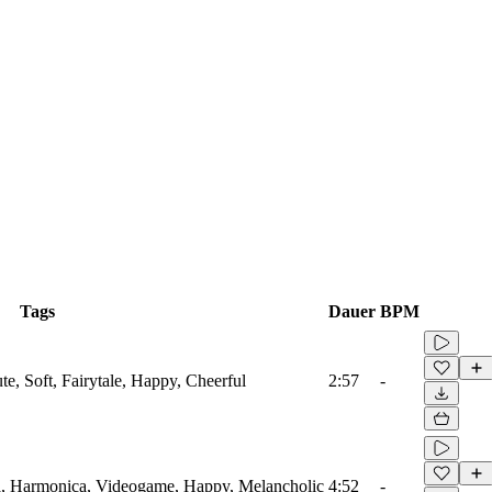
Tags
Dauer
BPM
e, Soft, Fairytale, Happy, Cheerful
2:57
-
a, Harmonica, Videogame, Happy, Melancholic
4:52
-