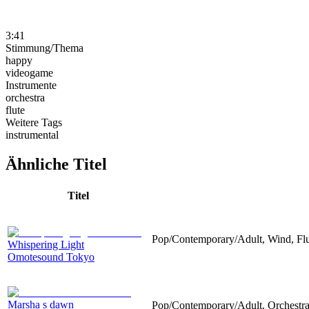
3:41
Stimmung/Thema
happy
videogame
Instrumente
orchestra
flute
Weitere Tags
instrumental
Ähnliche Titel
Titel
Pop/Contemporary/Adult, Wind, Flut
Whispering Light
Omotesound Tokyo
Marsha s dawn
Pop/Contemporary/Adult, Orchestr