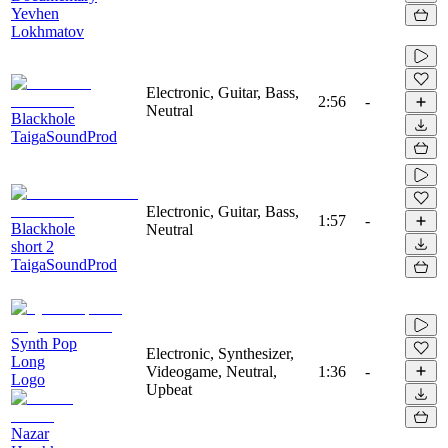
Yevhen
Lokhmatov
Electronic, Guitar, Bass,
2:56
-
Neutral
Blackhole
TaigaSoundProd
Electronic, Guitar, Bass,
1:57
-
Blackhole
Neutral
short 2
TaigaSoundProd
Synth Pop
Electronic, Synthesizer,
Long
Videogame, Neutral,
1:36
-
Logo
Upbeat
Nazar