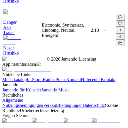
Hrushko
Danger
Electronic, Synthesizer,
Asia
Clubbing, Neutral,
2:18
-
Travel
Energetic
Nazar
Hrushko
©
2026
Jamendo Licensing
App herunterladen
Nützliche Links
Musikkatalog
In-Store-Radios
Preise
Kontakt
Hilfecenter
Kontakt
Jamendo
Jamendo für Künstler
Jamendo Music
Rechtliches
Allgemeine
Nutzungsbedingungen
Verkaufsbedingungen
Datenschutz
Cookie-
Richtlinie
Urheberrechtsverletzung
Folgen Sie uns