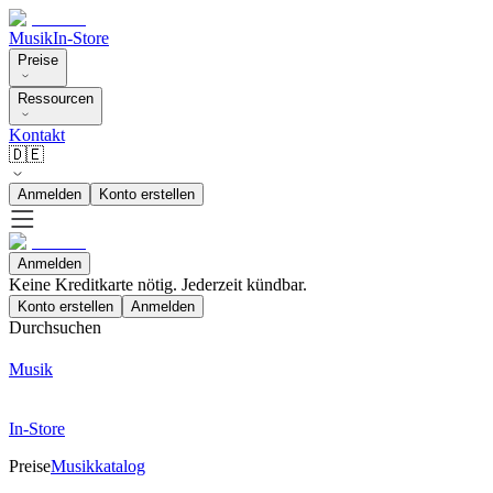
Musik
In-Store
Preise
Ressourcen
Kontakt
🇩🇪
Anmelden
Konto erstellen
Anmelden
Keine Kreditkarte nötig. Jederzeit kündbar.
Konto erstellen
Anmelden
Durchsuchen
Musik
In-Store
Preise
Musikkatalog