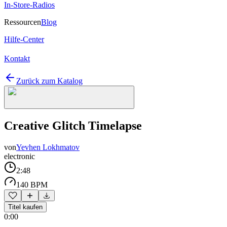
In-Store-Radios
Ressourcen
Blog
Hilfe-Center
Kontakt
Zurück zum Katalog
Creative Glitch Timelapse
von
Yevhen Lokhmatov
electronic
2:48
140 BPM
Titel kaufen
0:00