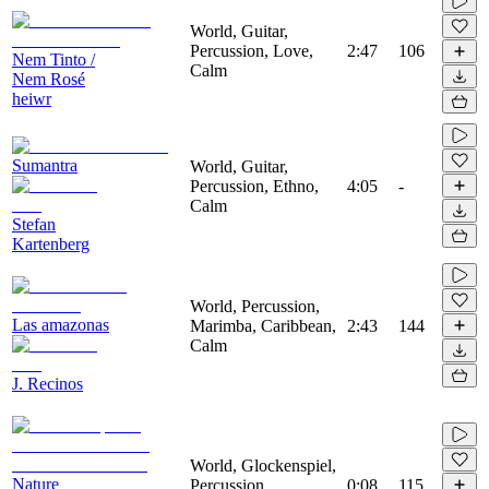
World, Guitar,
Percussion, Love,
2:47
106
Nem Tinto /
Calm
Nem Rosé
heiwr
Sumantra
World, Guitar,
Percussion, Ethno,
4:05
-
Calm
Stefan
Kartenberg
World, Percussion,
Las amazonas
Marimba, Caribbean,
2:43
144
Calm
J. Recinos
World, Glockenspiel,
Nature
Percussion,
0:08
115