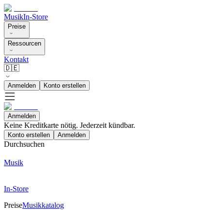
Musik
In-Store
Preise
Ressourcen
Kontakt
🇩🇪
Anmelden
Konto erstellen
Anmelden
Keine Kreditkarte nötig. Jederzeit kündbar.
Konto erstellen
Anmelden
Durchsuchen
Musik
In-Store
Preise
Musikkatalog