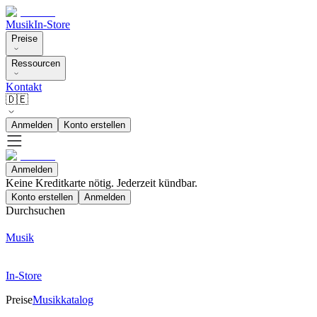
Musik
In-Store
Preise
Ressourcen
Kontakt
🇩🇪
Anmelden
Konto erstellen
Anmelden
Keine Kreditkarte nötig. Jederzeit kündbar.
Konto erstellen
Anmelden
Durchsuchen
Musik
In-Store
Preise
Musikkatalog