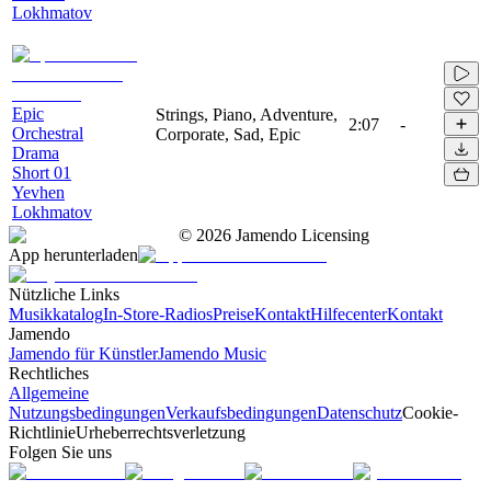
Lokhmatov
Epic
Strings, Piano, Adventure,
2:07
-
Orchestral
Corporate, Sad, Epic
Drama
Short 01
Yevhen
Lokhmatov
©
2026
Jamendo Licensing
App herunterladen
Nützliche Links
Musikkatalog
In-Store-Radios
Preise
Kontakt
Hilfecenter
Kontakt
Jamendo
Jamendo für Künstler
Jamendo Music
Rechtliches
Allgemeine
Nutzungsbedingungen
Verkaufsbedingungen
Datenschutz
Cookie-
Richtlinie
Urheberrechtsverletzung
Folgen Sie uns