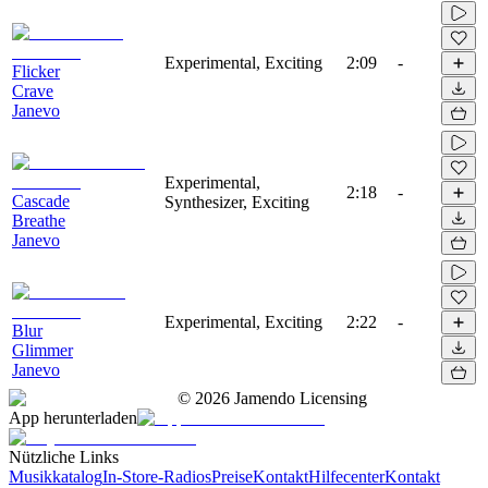
Experimental, Exciting
2:09
-
Flicker
Crave
Janevo
Experimental,
2:18
-
Cascade
Synthesizer, Exciting
Breathe
Janevo
Experimental, Exciting
2:22
-
Blur
Glimmer
Janevo
©
2026
Jamendo Licensing
App herunterladen
Nützliche Links
Musikkatalog
In-Store-Radios
Preise
Kontakt
Hilfecenter
Kontakt