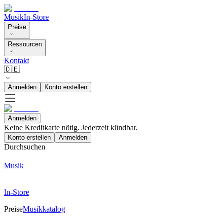
Musik
In-Store
Preise
Ressourcen
Kontakt
🇩🇪
Anmelden
Konto erstellen
Anmelden
Keine Kreditkarte nötig. Jederzeit kündbar.
Konto erstellen
Anmelden
Durchsuchen
Musik
In-Store
Preise
Musikkatalog