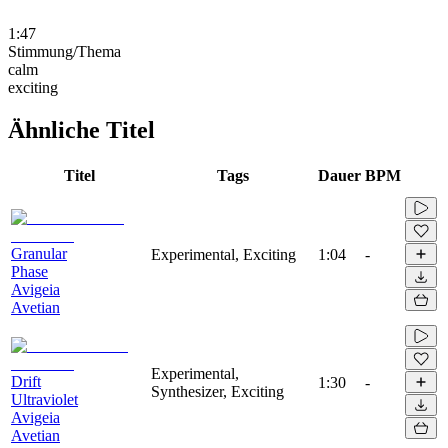
1:47
Stimmung/Thema
calm
exciting
Ähnliche Titel
Titel
Tags
Dauer
BPM
Granular
Experimental, Exciting
1:04
-
Phase
Avigeia
Avetian
Experimental,
Drift
1:30
-
Synthesizer, Exciting
Ultraviolet
Avigeia
Avetian