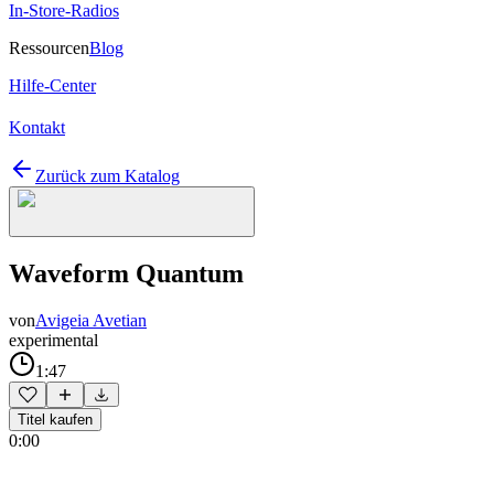
In-Store-Radios
Ressourcen
Blog
Hilfe-Center
Kontakt
Zurück zum Katalog
Waveform Quantum
von
Avigeia Avetian
experimental
1:47
Titel kaufen
0:00