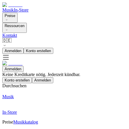
Musik
In-Store
Preise
Ressourcen
Kontakt
🇩🇪
Anmelden
Konto erstellen
Anmelden
Keine Kreditkarte nötig. Jederzeit kündbar.
Konto erstellen
Anmelden
Durchsuchen
Musik
In-Store
Preise
Musikkatalog