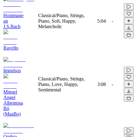
Hommage
Classical/Piano, Strings,
an
Piano, Soft, Happy,
5:04
-
J.S.Bach
Melancholic
Ravello
Impulsos
Classical/Piano, Strings,
Piano, Love, Happy,
3:08
-
Sentimental
Miguel
Angel
Albentosa
Bó
(MaaBo)
Ombra