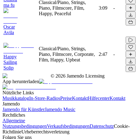
Classical/Piano, Strings,
ma fu
Piano, Filmscore, Film,
3:09
-
Happy, Peaceful
Oscar
Avila
Classical/Piano, Strings,
Piano, Filmscore, Corporate,
2:47
-
Happy
Film, Happy, Upbeat
Sailing
Solip
©
2026
Jamendo Licensing
App herunterladen
Nützliche Links
Musikkatalog
In-Store-Radios
Preise
Kontakt
Hilfecenter
Kontakt
Jamendo
Jamendo für Künstler
Jamendo Music
Rechtliches
Allgemeine
Nutzungsbedingungen
Verkaufsbedingungen
Datenschutz
Cookie-
Richtlinie
Urheberrechtsverletzung
Folgen Sie uns