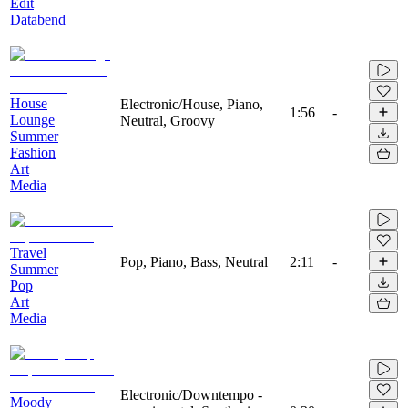
Edit
Databend
House
Electronic/House, Piano,
1:56
-
Lounge
Neutral, Groovy
Summer
Fashion
Art
Media
Travel
Pop, Piano, Bass, Neutral
2:11
-
Summer
Pop
Art
Media
Electronic/Downtempo -
Moody