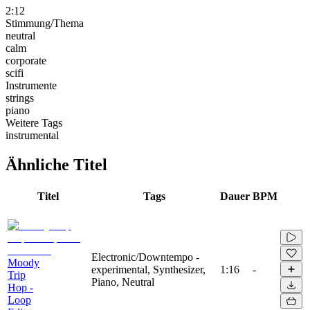
2:12
Stimmung/Thema
neutral
calm
corporate
scifi
Instrumente
strings
piano
Weitere Tags
instrumental
Ähnliche Titel
Titel
Tags
Dauer
BPM
Electronic/Downtempo -
Moody
experimental, Synthesizer,
1:16
-
Trip
Piano, Neutral
Hop -
Loop