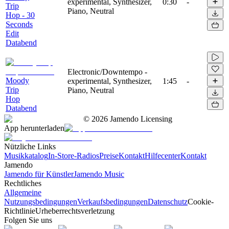
experimental, Synthesizer,
0:30
-
Trip
Piano, Neutral
Hop - 30
Seconds
Edit
Databend
Electronic/Downtempo -
Moody
experimental, Synthesizer,
1:45
-
Trip
Piano, Neutral
Hop
Databend
©
2026
Jamendo Licensing
App herunterladen
Nützliche Links
Musikkatalog
In-Store-Radios
Preise
Kontakt
Hilfecenter
Kontakt
Jamendo
Jamendo für Künstler
Jamendo Music
Rechtliches
Allgemeine
Nutzungsbedingungen
Verkaufsbedingungen
Datenschutz
Cookie-
Richtlinie
Urheberrechtsverletzung
Folgen Sie uns