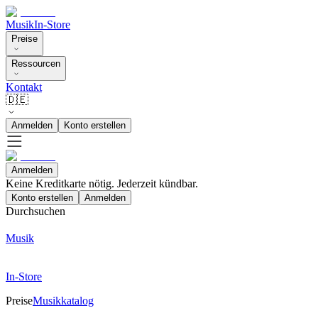
Musik
In-Store
Preise
Ressourcen
Kontakt
🇩🇪
Anmelden
Konto erstellen
Anmelden
Keine Kreditkarte nötig. Jederzeit kündbar.
Konto erstellen
Anmelden
Durchsuchen
Musik
In-Store
Preise
Musikkatalog