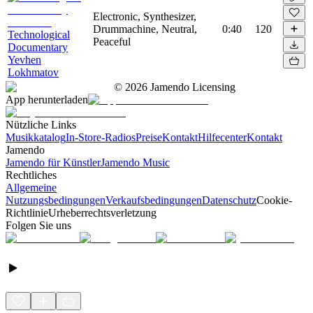
Electronic, Synthesizer,
Drummachine, Neutral,
0:40
120
Technological
Peaceful
Documentary
Yevhen
Lokhmatov
©
2026
Jamendo Licensing
App herunterladen
Nützliche Links
Musikkatalog
In-Store-Radios
Preise
Kontakt
Hilfecenter
Kontakt
Jamendo
Jamendo für Künstler
Jamendo Music
Rechtliches
Allgemeine
Nutzungsbedingungen
Verkaufsbedingungen
Datenschutz
Cookie-
Richtlinie
Urheberrechtsverletzung
Folgen Sie uns