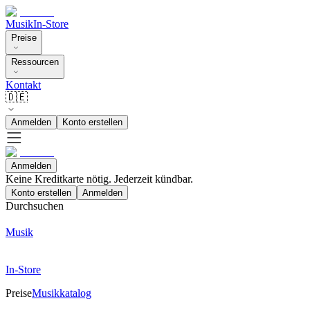
Musik
In-Store
Preise
Ressourcen
Kontakt
🇩🇪
Anmelden
Konto erstellen
Anmelden
Keine Kreditkarte nötig. Jederzeit kündbar.
Konto erstellen
Anmelden
Durchsuchen
Musik
In-Store
Preise
Musikkatalog