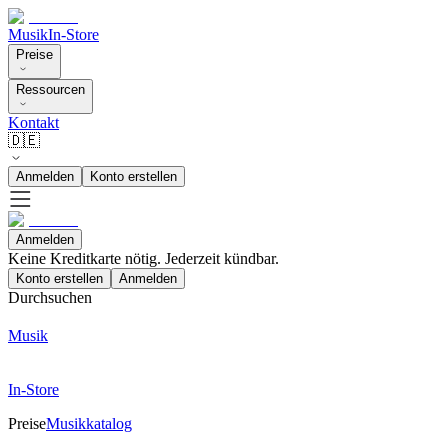
Musik
In-Store
Preise
Ressourcen
Kontakt
🇩🇪
Anmelden
Konto erstellen
Anmelden
Keine Kreditkarte nötig. Jederzeit kündbar.
Konto erstellen
Anmelden
Durchsuchen
Musik
In-Store
Preise
Musikkatalog