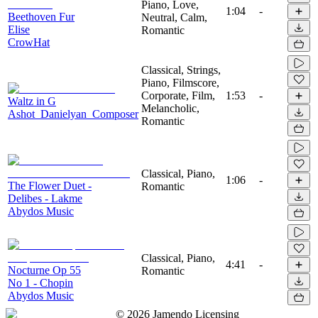
Piano, Love,
1:04
-
Beethoven Fur
Neutral, Calm,
Elise
Romantic
CrowHat
Classical, Strings,
Piano, Filmscore,
Corporate, Film,
1:53
-
Waltz in G
Melancholic,
Ashot_Danielyan_Composer
Romantic
Classical, Piano,
1:06
-
The Flower Duet -
Romantic
Delibes - Lakme
Abydos Music
Classical, Piano,
4:41
-
Nocturne Op 55
Romantic
No 1 - Chopin
Abydos Music
©
2026
Jamendo Licensing