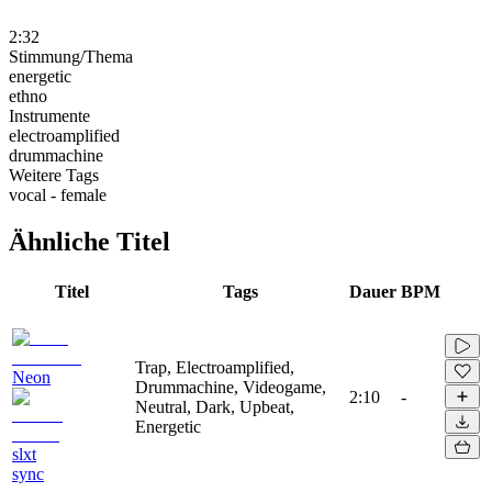
2:32
Stimmung/Thema
energetic
ethno
Instrumente
electroamplified
drummachine
Weitere Tags
vocal - female
Ähnliche Titel
Titel
Tags
Dauer
BPM
Trap, Electroamplified,
Neon
Drummachine, Videogame,
2:10
-
Neutral, Dark, Upbeat,
Energetic
slxt
sync