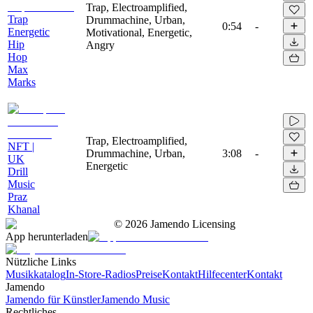
Trap, Electroamplified,
Trap
Drummachine, Urban,
0:54
-
Energetic
Motivational, Energetic,
Hip
Angry
Hop
Max
Marks
Trap, Electroamplified,
NFT |
Drummachine, Urban,
3:08
-
UK
Energetic
Drill
Music
Praz
Khanal
©
2026
Jamendo Licensing
App herunterladen
Nützliche Links
Musikkatalog
In-Store-Radios
Preise
Kontakt
Hilfecenter
Kontakt
Jamendo
Jamendo für Künstler
Jamendo Music
Rechtliches