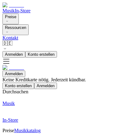
Musik
In-Store
Preise
Ressourcen
Kontakt
🇩🇪
Anmelden
Konto erstellen
Anmelden
Keine Kreditkarte nötig. Jederzeit kündbar.
Konto erstellen
Anmelden
Durchsuchen
Musik
In-Store
Preise
Musikkatalog