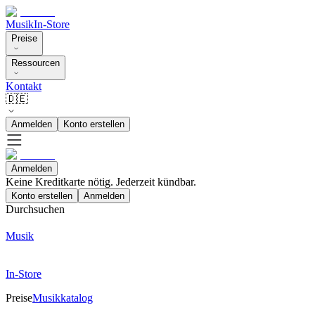
Musik
In-Store
Preise
Ressourcen
Kontakt
🇩🇪
Anmelden
Konto erstellen
Anmelden
Keine Kreditkarte nötig. Jederzeit kündbar.
Konto erstellen
Anmelden
Durchsuchen
Musik
In-Store
Preise
Musikkatalog