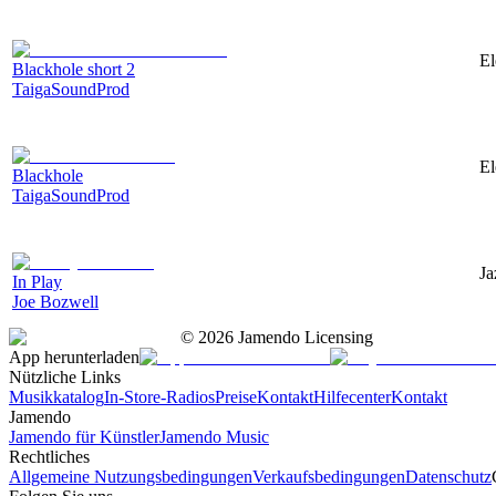
El
Blackhole short 2
TaigaSoundProd
El
Blackhole
TaigaSoundProd
Ja
In Play
Joe Bozwell
©
2026
Jamendo Licensing
App herunterladen
Nützliche Links
Musikkatalog
In-Store-Radios
Preise
Kontakt
Hilfecenter
Kontakt
Jamendo
Jamendo für Künstler
Jamendo Music
Rechtliches
Allgemeine Nutzungsbedingungen
Verkaufsbedingungen
Datenschutz