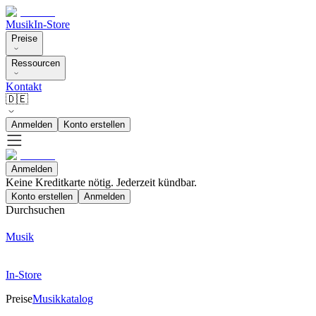
Musik
In-Store
Preise
Ressourcen
Kontakt
🇩🇪
Anmelden
Konto erstellen
Anmelden
Keine Kreditkarte nötig. Jederzeit kündbar.
Konto erstellen
Anmelden
Durchsuchen
Musik
In-Store
Preise
Musikkatalog