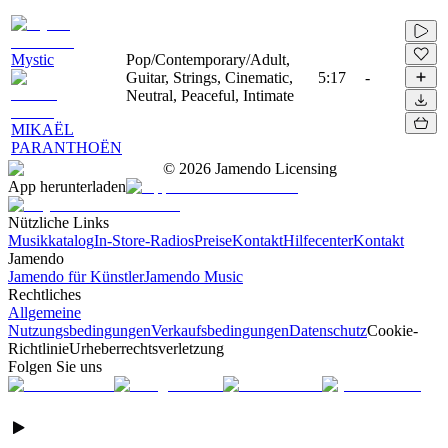
Mystic
Pop/Contemporary/Adult,
Guitar, Strings, Cinematic,
5:17
-
Neutral, Peaceful, Intimate
MIKAËL
PARANTHOËN
©
2026
Jamendo Licensing
App herunterladen
Nützliche Links
Musikkatalog
In-Store-Radios
Preise
Kontakt
Hilfecenter
Kontakt
Jamendo
Jamendo für Künstler
Jamendo Music
Rechtliches
Allgemeine
Nutzungsbedingungen
Verkaufsbedingungen
Datenschutz
Cookie-
Richtlinie
Urheberrechtsverletzung
Folgen Sie uns