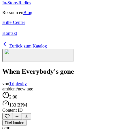
In-Store-Radios
Ressourcen
Blog
Hilfe-Center
Kontakt
Zurück zum Katalog
When Everybody's gone
von
Triplexity
ambient/new age
2:00
133 BPM
Content ID
Titel kaufen
0:00