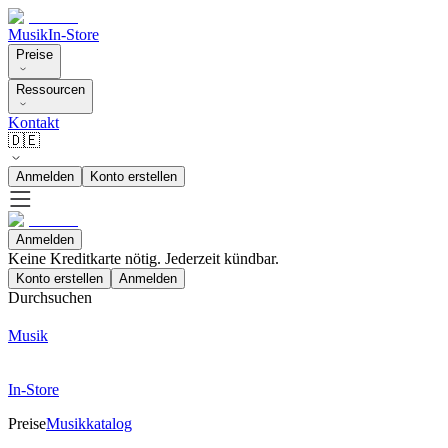
Musik
In-Store
Preise
Ressourcen
Kontakt
🇩🇪
Anmelden
Konto erstellen
Anmelden
Keine Kreditkarte nötig. Jederzeit kündbar.
Konto erstellen
Anmelden
Durchsuchen
Musik
In-Store
Preise
Musikkatalog