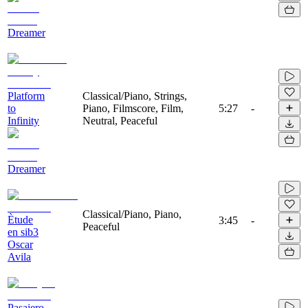
Dreamer
Platform
Classical/Piano, Strings,
to
Piano, Filmscore, Film,
5:27
-
Infinity
Neutral, Peaceful
Dreamer
Classical/Piano, Piano,
Ètude
3:45
-
Peaceful
en sib3
Oscar
Avila
Pasajero