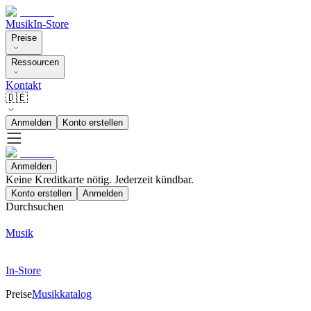
Musik
In-Store
Preise
Ressourcen
Kontakt
🇩🇪
Anmelden
Konto erstellen
Anmelden
Keine Kreditkarte nötig. Jederzeit kündbar.
Konto erstellen
Anmelden
Durchsuchen
Musik
In-Store
Preise
Musikkatalog