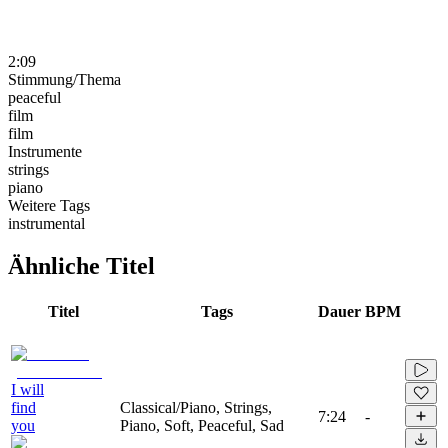
2:09
Stimmung/Thema
peaceful
film
film
Instrumente
strings
piano
Weitere Tags
instrumental
Ähnliche Titel
Titel
Tags
Dauer
BPM
I will
find
Classical/Piano, Strings,
7:24
-
you
Piano, Soft, Peaceful, Sad