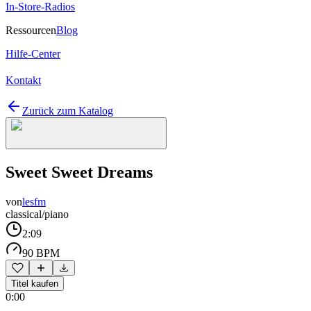
In-Store-Radios
Ressourcen
Blog
Hilfe-Center
Kontakt
Zurück zum Katalog
Sweet Sweet Dreams
von
lesfm
classical/piano
2:09
90 BPM
Titel kaufen
0:00