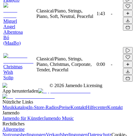
Classical/Piano, Strings,
1:43
-
Piano, Soft, Neutral, Peaceful
Miguel
Angel
Albentosa
Bó
(MaaBo)
Classical/Piano, Strings,
Piano, Christmas, Corporate,
0:00
-
Christmas
Tender, Peaceful
Wish
Solip
©
2026
Jamendo Licensing
App herunterladen
Nützliche Links
Musikkatalog
In-Store-Radios
Preise
Kontakt
Hilfecenter
Kontakt
Jamendo
Jamendo für Künstler
Jamendo Music
Rechtliches
Allgemeine
Nutzungsbedingungen
Verkaufsbedingungen
Datenschutz
Cookie-