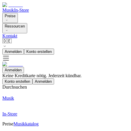
Musik
In-Store
Preise
Ressourcen
Kontakt
🇩🇪
Anmelden
Konto erstellen
Anmelden
Keine Kreditkarte nötig. Jederzeit kündbar.
Konto erstellen
Anmelden
Durchsuchen
Musik
In-Store
Preise
Musikkatalog