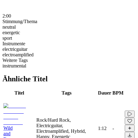
2:00
Stimmung/Thema
neutral
energetic
sport
Instrumente
electricguitar
electroamplified
Weitere Tags
instrumental
Ähnliche Titel
Titel
Tags
Dauer
BPM
Rock/Hard Rock,
Electricguitar,
Wild
1:12
-
Electroamplified, Hybrid,
and
Happy, Energetic