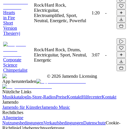
Rock/Hard Rock,
Electricguitar,
Hearts
1:20
-
Electroamplified, Sport,
in Fire
Neutral, Energetic, Powerful
Short
Version
Thesieryj
Rock/Hard Rock, Drums,
Electricguitar, Sport, Neutral,
3:07
-
Corporate
Energetic
Science
Chimperialist
©
2026
Jamendo Licensing
App herunterladen
Nützliche Links
Musikkatalog
In-Store-Radios
Preise
Kontakt
Hilfecenter
Kontakt
Jamendo
Jamendo für Künstler
Jamendo Music
Rechtliches
Allgemeine
Nutzungsbedingungen
Verkaufsbedingungen
Datenschutz
Cookie-
Richtlinie
Urheberrechtsverletzung