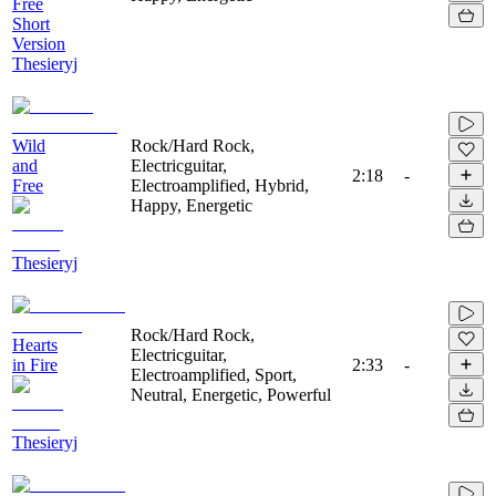
Free
Short
Version
Thesieryj
Wild
Rock/Hard Rock,
and
Electricguitar,
2:18
-
Free
Electroamplified, Hybrid,
Happy, Energetic
Thesieryj
Rock/Hard Rock,
Hearts
Electricguitar,
in Fire
2:33
-
Electroamplified, Sport,
Neutral, Energetic, Powerful
Thesieryj