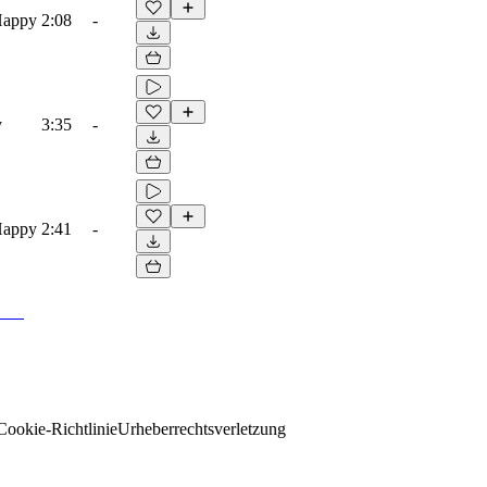
Happy
2:08
-
y
3:35
-
Happy
2:41
-
Cookie-Richtlinie
Urheberrechtsverletzung