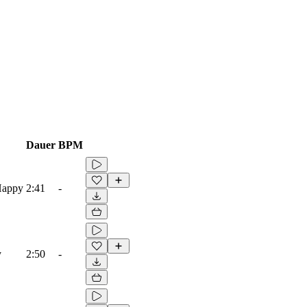
Dauer
BPM
Happy
2:41
-
y
2:50
-