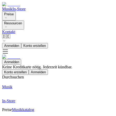
Musik
In-Store
Preise
Ressourcen
Kontakt
🇩🇪
Anmelden
Konto erstellen
Anmelden
Keine Kreditkarte nötig. Jederzeit kündbar.
Konto erstellen
Anmelden
Durchsuchen
Musik
In-Store
Preise
Musikkatalog