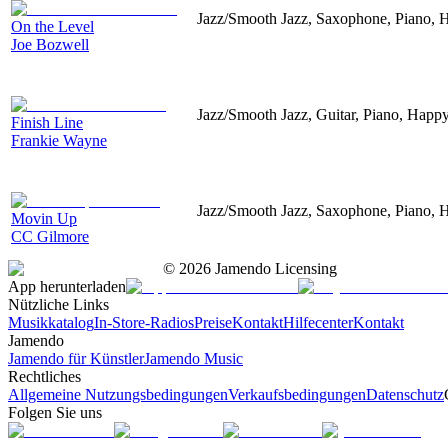
Jazz/Smooth Jazz, Saxophone, Piano, 
On the Level
Joe Bozwell
Jazz/Smooth Jazz, Guitar, Piano, Happ
Finish Line
Frankie Wayne
Jazz/Smooth Jazz, Saxophone, Piano, 
Movin Up
CC Gilmore
©
2026
Jamendo Licensing
App herunterladen
Nützliche Links
Musikkatalog
In-Store-Radios
Preise
Kontakt
Hilfecenter
Kontakt
Jamendo
Jamendo für Künstler
Jamendo Music
Rechtliches
Allgemeine Nutzungsbedingungen
Verkaufsbedingungen
Datenschutz
Folgen Sie uns