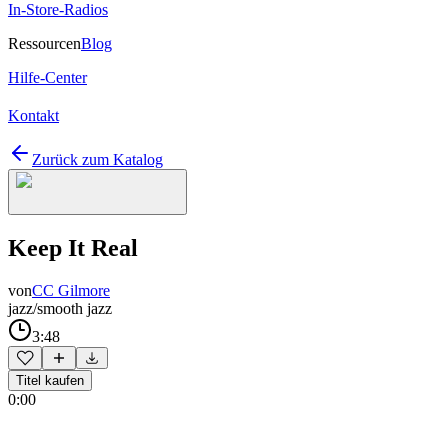
In-Store-Radios
Ressourcen
Blog
Hilfe-Center
Kontakt
Zurück zum Katalog
Keep It Real
von
CC Gilmore
jazz/smooth jazz
3:48
Titel kaufen
0:00