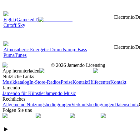
Electronic/D
Fight (Game edit)
Cutoff:Sky
Electronic/D
Atmospheric Energetic Drum &amp; Bass
PumaTunes
©
2026
Jamendo Licensing
App herunterladen
Nützliche Links
Musikkatalog
In-Store-Radios
Preise
Kontakt
Hilfecenter
Kontakt
Jamendo
Jamendo für Künstler
Jamendo Music
Rechtliches
Allgemeine Nutzungsbedingungen
Verkaufsbedingungen
Datenschutz
Folgen Sie uns