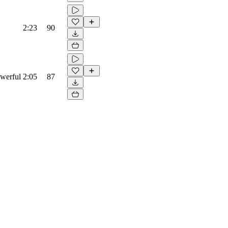
2:23
90
owerful
2:05
87