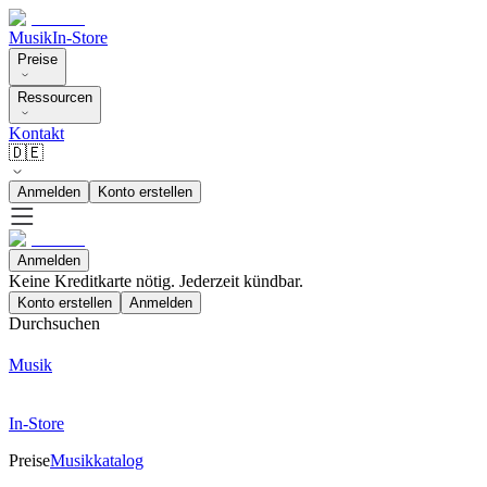
Musik
In-Store
Preise
Ressourcen
Kontakt
🇩🇪
Anmelden
Konto erstellen
Anmelden
Keine Kreditkarte nötig. Jederzeit kündbar.
Konto erstellen
Anmelden
Durchsuchen
Musik
In-Store
Preise
Musikkatalog