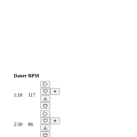
Dauer
BPM
1:18
117
2:30
86