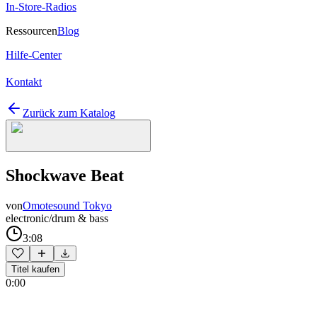
In-Store-Radios
Ressourcen
Blog
Hilfe-Center
Kontakt
Zurück zum Katalog
Shockwave Beat
von
Omotesound Tokyo
electronic/drum & bass
3:08
Titel kaufen
0:00