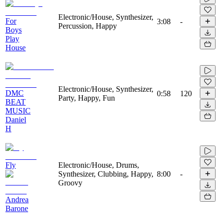
Electronic/House, Synthesizer,
For
3:08
-
Percussion, Happy
Boys
Play
House
Electronic/House, Synthesizer,
DMC
0:58
120
Party, Happy, Fun
BEAT
MUSIC
Daniel
H
Fly
Electronic/House, Drums,
Synthesizer, Clubbing, Happy,
8:00
-
Groovy
Andrea
Barone