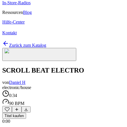
In-Store-Radios
Ressourcen
Blog
Hilfe-Center
Kontakt
Zurück zum Katalog
SCROLL BEAT ELECTRO
von
Daniel H
electronic/house
0:34
90 BPM
Titel kaufen
0:00