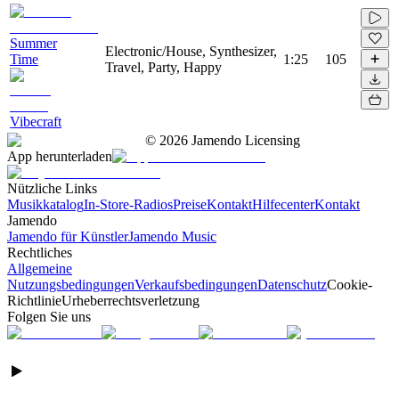
Summer
Electronic/House, Synthesizer,
Time
1:25
105
Travel, Party, Happy
Vibecraft
©
2026
Jamendo Licensing
App herunterladen
Nützliche Links
Musikkatalog
In-Store-Radios
Preise
Kontakt
Hilfecenter
Kontakt
Jamendo
Jamendo für Künstler
Jamendo Music
Rechtliches
Allgemeine
Nutzungsbedingungen
Verkaufsbedingungen
Datenschutz
Cookie-
Richtlinie
Urheberrechtsverletzung
Folgen Sie uns