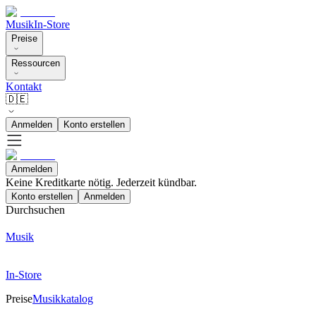
Musik
In-Store
Preise
Ressourcen
Kontakt
🇩🇪
Anmelden
Konto erstellen
Anmelden
Keine Kreditkarte nötig. Jederzeit kündbar.
Konto erstellen
Anmelden
Durchsuchen
Musik
In-Store
Preise
Musikkatalog