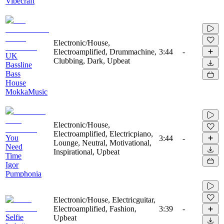
Vibecraft
Electronic/House,
Electroamplified, Drummachine,
3:44
-
UK
Clubbing, Dark, Upbeat
Bassline
Bass
House
MokkaMusic
Electronic/House,
Electroamplified, Electricpiano,
You
3:44
-
Lounge, Neutral, Motivational,
Need
Inspirational, Upbeat
Time
Igor
Pumphonia
Electronic/House, Electricguitar,
Electroamplified, Fashion,
3:39
-
Selfie
Upbeat