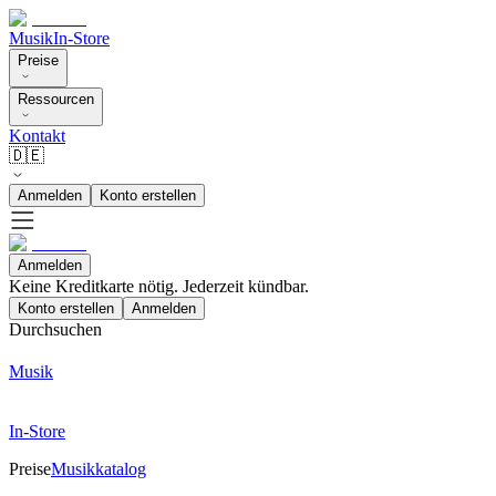
Musik
In-Store
Preise
Ressourcen
Kontakt
🇩🇪
Anmelden
Konto erstellen
Anmelden
Keine Kreditkarte nötig. Jederzeit kündbar.
Konto erstellen
Anmelden
Durchsuchen
Musik
In-Store
Preise
Musikkatalog