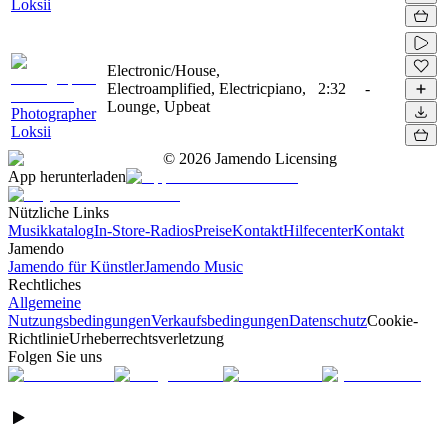
Loksii
Electronic/House,
Electroamplified, Electricpiano,
2:32
-
Lounge, Upbeat
Photographer
Loksii
©
2026
Jamendo Licensing
App herunterladen
Nützliche Links
Musikkatalog
In-Store-Radios
Preise
Kontakt
Hilfecenter
Kontakt
Jamendo
Jamendo für Künstler
Jamendo Music
Rechtliches
Allgemeine
Nutzungsbedingungen
Verkaufsbedingungen
Datenschutz
Cookie-
Richtlinie
Urheberrechtsverletzung
Folgen Sie uns