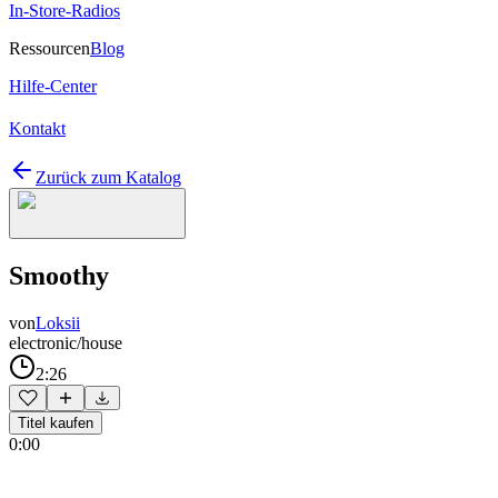
In-Store-Radios
Ressourcen
Blog
Hilfe-Center
Kontakt
Zurück zum Katalog
Smoothy
von
Loksii
electronic/house
2:26
Titel kaufen
0:00