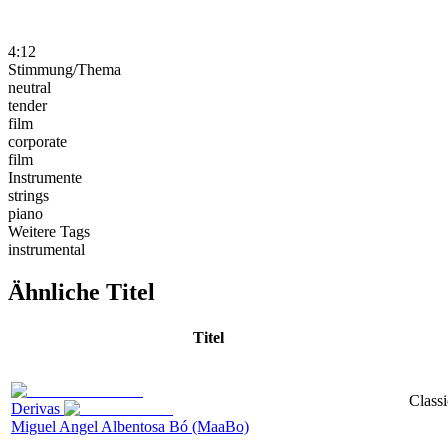
4:12
Stimmung/Thema
neutral
tender
film
corporate
film
Instrumente
strings
piano
Weitere Tags
instrumental
Ähnliche Titel
Titel
Classi
Derivas
Miguel Angel Albentosa Bó (MaaBo)