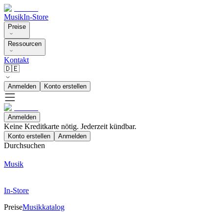
Musik
In-Store
Preise
Ressourcen
Kontakt
🇩🇪
Anmelden
Konto erstellen
Anmelden
Keine Kreditkarte nötig. Jederzeit kündbar.
Konto erstellen
Anmelden
Durchsuchen
Musik
In-Store
Preise
Musikkatalog