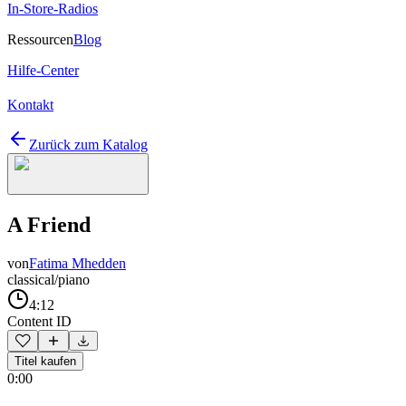
In-Store-Radios
Ressourcen
Blog
Hilfe-Center
Kontakt
Zurück zum Katalog
A Friend
von
Fatima Mhedden
classical/piano
4:12
Content ID
Titel kaufen
0:00