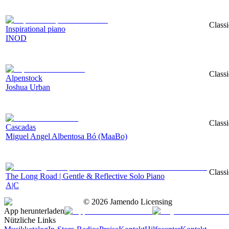
Classi
Inspirational piano
INOD
Classi
Alpenstock
Joshua Urban
Classi
Cascadas
Miguel Angel Albentosa Bó (MaaBo)
Classi
The Long Road | Gentle & Reflective Solo Piano
A|C
©
2026
Jamendo Licensing
App herunterladen
Nützliche Links