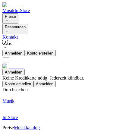
Musik
In-Store
Preise
Ressourcen
Kontakt
🇩🇪
Anmelden
Konto erstellen
Anmelden
Keine Kreditkarte nötig. Jederzeit kündbar.
Konto erstellen
Anmelden
Durchsuchen
Musik
In-Store
Preise
Musikkatalog