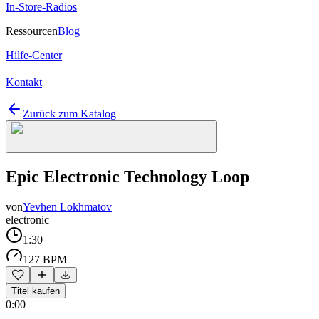
In-Store-Radios
Ressourcen
Blog
Hilfe-Center
Kontakt
Zurück zum Katalog
Epic Electronic Technology Loop
von
Yevhen Lokhmatov
electronic
1:30
127 BPM
Titel kaufen
0:00