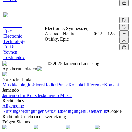
Electronic, Synthesizer,
Epic
Abstract, Neutral,
0:22
128
Electronic
Quirky, Epic
Technology
Edit 8
Yevhen
Lokhmatov
©
2026
Jamendo Licensing
App herunterladen
Nützliche Links
Musikkatalog
In-Store-Radios
Preise
Kontakt
Hilfecenter
Kontakt
Jamendo
Jamendo für Künstler
Jamendo Music
Rechtliches
Allgemeine
Nutzungsbedingungen
Verkaufsbedingungen
Datenschutz
Cookie-
Richtlinie
Urheberrechtsverletzung
Folgen Sie uns