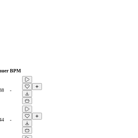
auer
BPM
38
-
44
-