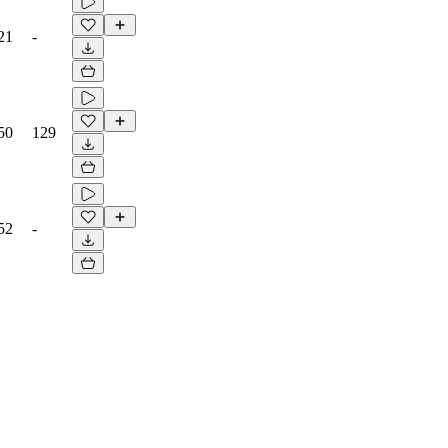
21
-
50
129
52
-