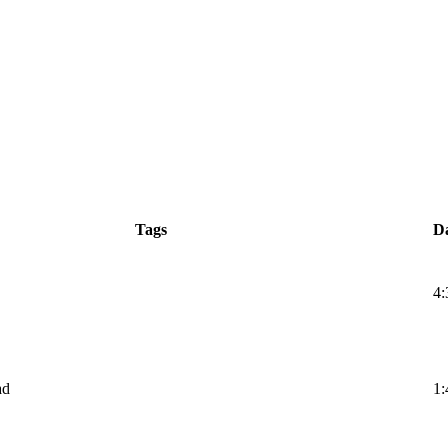
Tags
D
4:
ad
1: