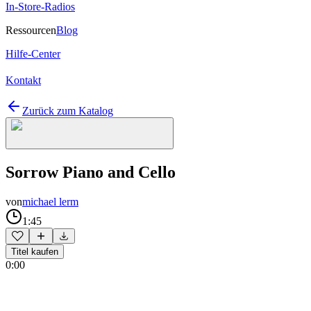
In-Store-Radios
Ressourcen
Blog
Hilfe-Center
Kontakt
Zurück zum Katalog
Sorrow Piano and Cello
von
michael lerm
1:45
Titel kaufen
0:00