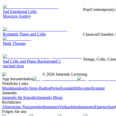
Pop/Contemporary/A
Sad Emotional Cello
Morozov Andrey
Romantic Piano and Cello
Classical/Chamber, 
Maik Thomas
Strings, Cello, Cin
Sad Cello and Piano Background 2
michael lerm
©
2026
Jamendo Licensing
App herunterladen
Nützliche Links
Musikkatalog
In-Store-Radios
Preise
Kontakt
Hilfecenter
Kontakt
Jamendo
Jamendo für Künstler
Jamendo Music
Rechtliches
Allgemeine Nutzungsbedingungen
Verkaufsbedingungen
Datenschutz
Folgen Sie uns