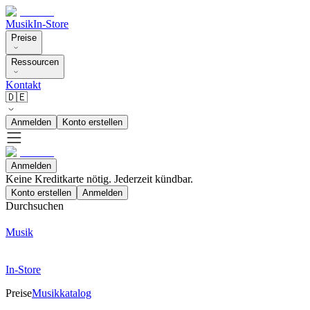
Musik
In-Store
Preise
Ressourcen
Kontakt
🇩🇪
Anmelden
Konto erstellen
Anmelden
Keine Kreditkarte nötig. Jederzeit kündbar.
Konto erstellen
Anmelden
Durchsuchen
Musik
In-Store
Preise
Musikkatalog