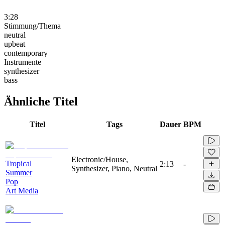
3:28
Stimmung/Thema
neutral
upbeat
contemporary
Instrumente
synthesizer
bass
Ähnliche Titel
Titel
Tags
Dauer
BPM
Electronic/House,
Tropical
2:13
-
Synthesizer, Piano, Neutral
Summer
Pop
Art Media