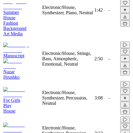
Electronic/House,
1:42
-
Summer
Synthesizer, Piano, Neutral
House
Fashion
Background
Art Media
Electronic/House, Strings,
Manuscript
Bass, Atmospheric,
2:50
-
Emotional, Neutral
Nazar
Hrushko
Electronic/House,
Synthesizer, Percussion,
3:08
-
For Girls
Neutral
Play
House
Electronic/House,