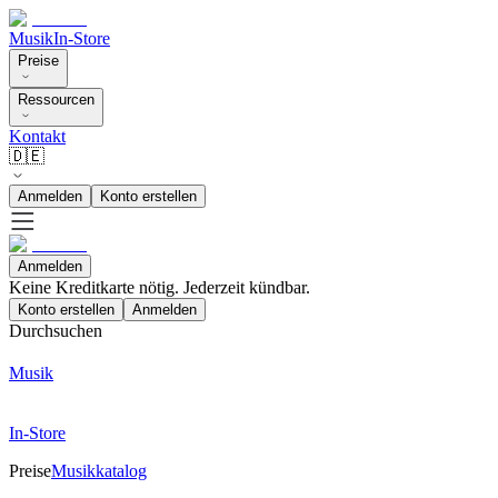
Musik
In-Store
Preise
Ressourcen
Kontakt
🇩🇪
Anmelden
Konto erstellen
Anmelden
Keine Kreditkarte nötig. Jederzeit kündbar.
Konto erstellen
Anmelden
Durchsuchen
Musik
In-Store
Preise
Musikkatalog