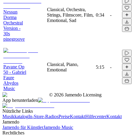
Classical, Orchestra,
Nessun
Strings, Filmscore, Film,
0:34
-
Dorma
Emotional, Sad
Orchestral
Version -
30s
pinegroove
Classical, Piano,
Pavane Op
5:15
-
Emotional
50 - Gabriel
Faure
Abydos
Music
©
2026
Jamendo Licensing
App herunterladen
Nützliche Links
Musikkatalog
In-Store-Radios
Preise
Kontakt
Hilfecenter
Kontakt
Jamendo
Jamendo für Künstler
Jamendo Music
Rechtliches