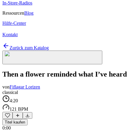
In-Store-Radios
Ressourcen
Blog
Hilfe-Center
Kontakt
Zurück zum Katalog
Then a flower reminded what I’ve heard
von
Fiflagar Lorizen
classical
4:20
121 BPM
Titel kaufen
0:00