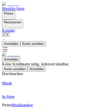
Musik
In-Store
Preise
Ressourcen
Kontakt
🇩🇪
Anmelden
Konto erstellen
Anmelden
Keine Kreditkarte nötig. Jederzeit kündbar.
Konto erstellen
Anmelden
Durchsuchen
Musik
In-Store
Preise
Musikkatalog