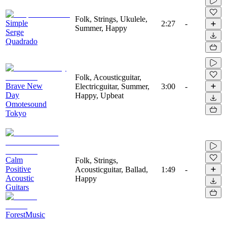
Folk, Strings, Ukulele,
Simple
2:27
-
Summer, Happy
Serge
Quadrado
Folk, Acousticguitar,
Brave New
Electricguitar, Summer,
3:00
-
Day
Happy, Upbeat
Omotesound
Tokyo
Calm
Folk, Strings,
Positive
Acousticguitar, Ballad,
1:49
-
Acoustic
Happy
Guitars
ForestMusic