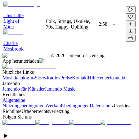
This Little
Light of
Folk, Strings, Ukulele,
2:58
-
Mine
70s, Happy, Uplifting
Charlie
Mosbrook
©
2026
Jamendo Licensing
App herunterladen
Nützliche Links
Musikkatalog
In-Store-Radios
Preise
Kontakt
Hilfecenter
Kontakt
Jamendo
Jamendo für Künstler
Jamendo Music
Rechtliches
Allgemeine
Nutzungsbedingungen
Verkaufsbedingungen
Datenschutz
Cookie-
Richtlinie
Urheberrechtsverletzung
Folgen Sie uns