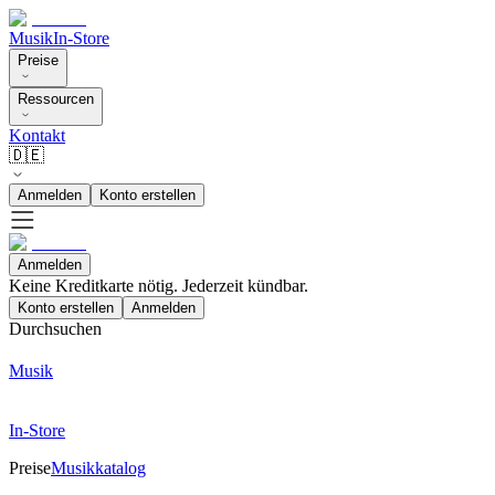
Musik
In-Store
Preise
Ressourcen
Kontakt
🇩🇪
Anmelden
Konto erstellen
Anmelden
Keine Kreditkarte nötig. Jederzeit kündbar.
Konto erstellen
Anmelden
Durchsuchen
Musik
In-Store
Preise
Musikkatalog