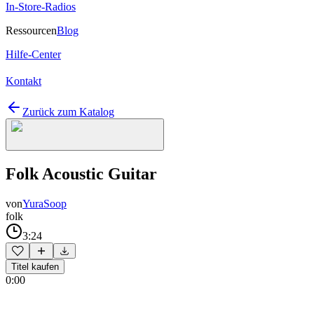
In-Store-Radios
Ressourcen
Blog
Hilfe-Center
Kontakt
Zurück zum Katalog
Folk Acoustic Guitar
von
YuraSoop
folk
3:24
Titel kaufen
0:00