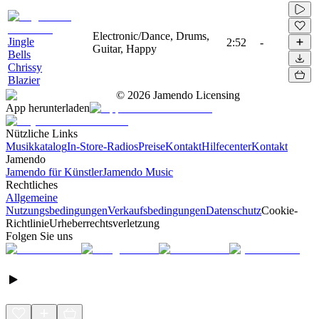
Electronic/Dance, Drums,
Jingle
2:52
-
Guitar, Happy
Bells
Chrissy
Blazier
©
2026
Jamendo Licensing
App herunterladen
Nützliche Links
Musikkatalog
In-Store-Radios
Preise
Kontakt
Hilfecenter
Kontakt
Jamendo
Jamendo für Künstler
Jamendo Music
Rechtliches
Allgemeine
Nutzungsbedingungen
Verkaufsbedingungen
Datenschutz
Cookie-
Richtlinie
Urheberrechtsverletzung
Folgen Sie uns