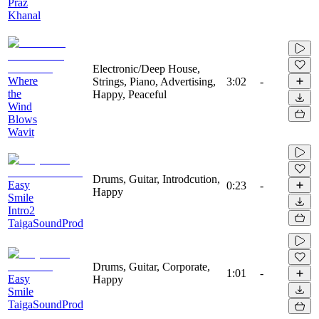
Praz
Khanal
Electronic/Deep House,
Where
Strings, Piano, Advertising,
3:02
-
the
Happy, Peaceful
Wind
Blows
Wavit
Drums, Guitar, Introdcution,
Easy
0:23
-
Happy
Smile
Intro2
TaigaSoundProd
Drums, Guitar, Corporate,
1:01
-
Easy
Happy
Smile
TaigaSoundProd