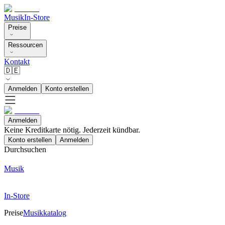
Musik
In-Store
Preise
Ressourcen
Kontakt
🇩🇪
Anmelden
Konto erstellen
Anmelden
Keine Kreditkarte nötig. Jederzeit kündbar.
Konto erstellen
Anmelden
Durchsuchen
Musik
In-Store
Preise
Musikkatalog