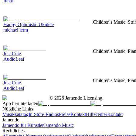
Irakli
Children's Music, Str
Happy Optimistic Ukulele
michael lerm
Children's Music, Pia
Just Cute
AudioLeaf
Children's Music, Pia
Just Cute
AudioLeaf
©
2026
Jamendo Licensing
App herunterladen
Nützliche Links
Musikkatalog
In-Store-Radios
Preise
Kontakt
Hilfecenter
Kontakt
Jamendo
Jamendo für Künstler
Jamendo Music
Rechtliches