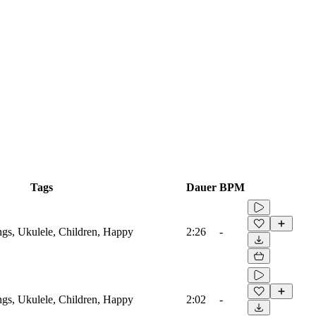
Tags
Dauer
BPM
ings, Ukulele, Children, Happy
2:26
-
ings, Ukulele, Children, Happy
2:02
-