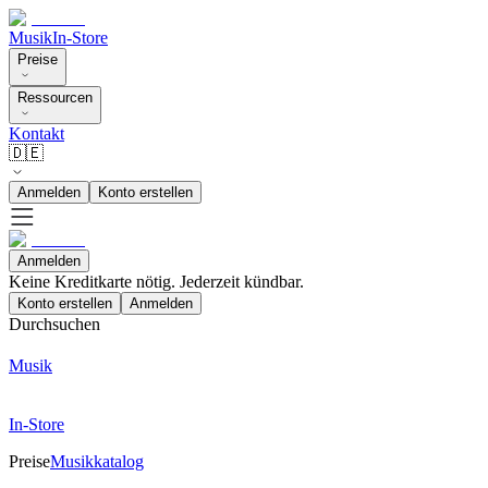
Musik
In-Store
Preise
Ressourcen
Kontakt
🇩🇪
Anmelden
Konto erstellen
Anmelden
Keine Kreditkarte nötig. Jederzeit kündbar.
Konto erstellen
Anmelden
Durchsuchen
Musik
In-Store
Preise
Musikkatalog