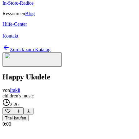
In-Store-Radios
Ressourcen
Blog
Hilfe-Center
Kontakt
Zurück zum Katalog
Happy Ukulele
von
Irakli
children's music
2:26
Titel kaufen
0:00