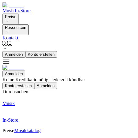
Musik
In-Store
Preise
Ressourcen
Kontakt
🇩🇪
Anmelden
Konto erstellen
Anmelden
Keine Kreditkarte nötig. Jederzeit kündbar.
Konto erstellen
Anmelden
Durchsuchen
Musik
In-Store
Preise
Musikkatalog