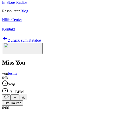
In-Store-Radios
Ressourcen
Blog
Hilfe-Center
Kontakt
Zurück zum Katalog
Miss You
von
lesfm
folk
2:28
131 BPM
Titel kaufen
0:00