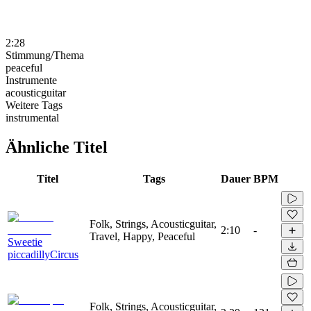
2:28
Stimmung/Thema
peaceful
Instrumente
acousticguitar
Weitere Tags
instrumental
Ähnliche Titel
Titel
Tags
Dauer
BPM
Folk, Strings, Acousticguitar,
2:10
-
Travel, Happy, Peaceful
Sweetie
piccadillyCircus
Folk, Strings, Acousticguitar,