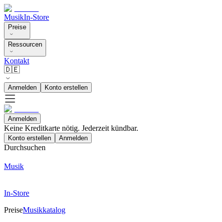
Musik
In-Store
Preise
Ressourcen
Kontakt
🇩🇪
Anmelden
Konto erstellen
Anmelden
Keine Kreditkarte nötig. Jederzeit kündbar.
Konto erstellen
Anmelden
Durchsuchen
Musik
In-Store
Preise
Musikkatalog