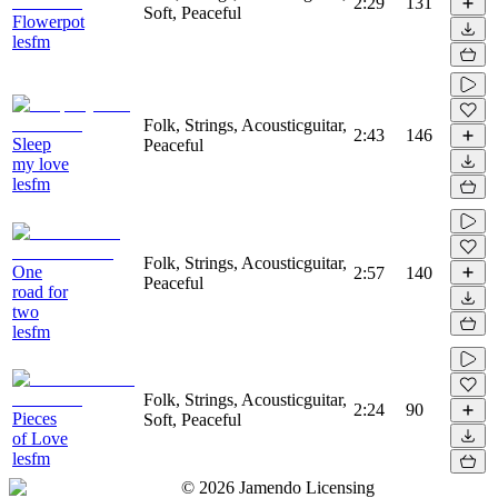
2:29
131
Soft, Peaceful
Flowerpot
lesfm
Folk, Strings, Acousticguitar,
2:43
146
Sleep
Peaceful
my love
lesfm
Folk, Strings, Acousticguitar,
One
2:57
140
Peaceful
road for
two
lesfm
Folk, Strings, Acousticguitar,
2:24
90
Pieces
Soft, Peaceful
of Love
lesfm
©
2026
Jamendo Licensing