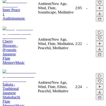
Ambient/New Age,
Wind, Flute,
2:05
-
Inner Peace
Soundscape, Meditative
1
Audioinsmusic
Ambient/New Age,
Cherry
Wind, Flute, Meditation,
2:22
-
Blossom -
Peaceful, Meditative
Hypnotic
Japanese
Flute
MemoryMusic
Ambient/New Age,
Sakura -
Wind, Flute, Ethno,
2:24
-
Traditional
Peaceful, Meditative
Japanese
Shakuhachi
Flute
MemoryMusic