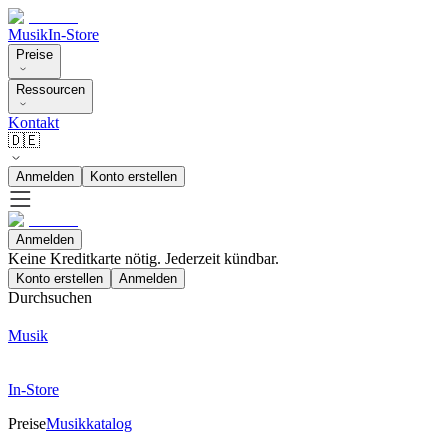
Musik
In-Store
Preise
Ressourcen
Kontakt
🇩🇪
Anmelden
Konto erstellen
Anmelden
Keine Kreditkarte nötig. Jederzeit kündbar.
Konto erstellen
Anmelden
Durchsuchen
Musik
In-Store
Preise
Musikkatalog