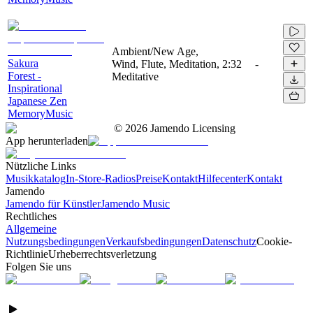
Ambient/New Age,
Sakura
Wind, Flute, Meditation,
2:32
-
Forest -
Meditative
Inspirational
Japanese Zen
MemoryMusic
©
2026
Jamendo Licensing
App herunterladen
Nützliche Links
Musikkatalog
In-Store-Radios
Preise
Kontakt
Hilfecenter
Kontakt
Jamendo
Jamendo für Künstler
Jamendo Music
Rechtliches
Allgemeine
Nutzungsbedingungen
Verkaufsbedingungen
Datenschutz
Cookie-
Richtlinie
Urheberrechtsverletzung
Folgen Sie uns