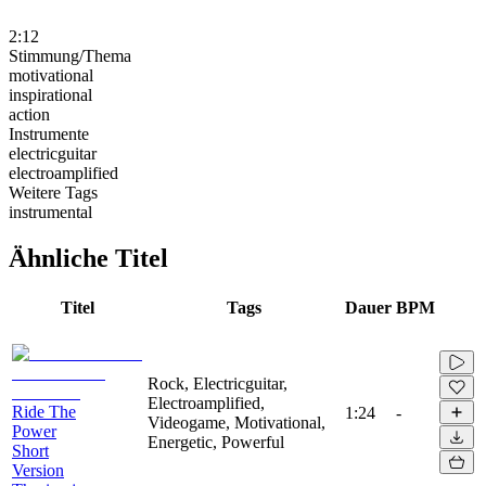
2:12
Stimmung/Thema
motivational
inspirational
action
Instrumente
electricguitar
electroamplified
Weitere Tags
instrumental
Ähnliche Titel
Titel
Tags
Dauer
BPM
Rock, Electricguitar,
Electroamplified,
Ride The
1:24
-
Videogame, Motivational,
Power
Energetic, Powerful
Short
Version