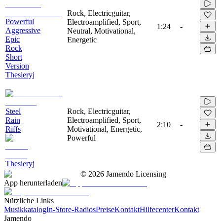
Rock, Electricguitar,
Powerful
Electroamplified, Sport,
1:24
-
Aggressive
Neutral, Motivational,
Epic
Energetic
Rock
Short
Version
Thesieryj
Steel
Rock, Electricguitar,
Rain
Electroamplified, Sport,
2:10
-
Riffs
Motivational, Energetic,
Powerful
Thesieryj
©
2026
Jamendo Licensing
App herunterladen
Nützliche Links
Musikkatalog
In-Store-Radios
Preise
Kontakt
Hilfecenter
Kontakt
Jamendo