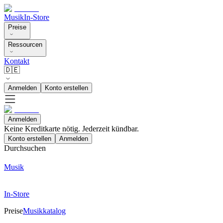
Musik
In-Store
Preise
Ressourcen
Kontakt
🇩🇪
Anmelden
Konto erstellen
Anmelden
Keine Kreditkarte nötig. Jederzeit kündbar.
Konto erstellen
Anmelden
Durchsuchen
Musik
In-Store
Preise
Musikkatalog