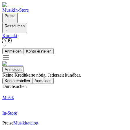
Musik
In-Store
Preise
Ressourcen
Kontakt
🇩🇪
Anmelden
Konto erstellen
Anmelden
Keine Kreditkarte nötig. Jederzeit kündbar.
Konto erstellen
Anmelden
Durchsuchen
Musik
In-Store
Preise
Musikkatalog