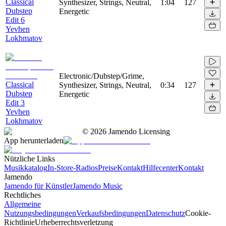
Classical
Synthesizer, Strings, Neutral,
1:04
127
Dubstep
Energetic
Edit 6
Yevhen
Lokhmatov
Electronic/Dubstep/Grime,
Classical
Synthesizer, Strings, Neutral,
0:34
127
Dubstep
Energetic
Edit 3
Yevhen
Lokhmatov
©
2026
Jamendo Licensing
App herunterladen
Nützliche Links
Musikkatalog
In-Store-Radios
Preise
Kontakt
Hilfecenter
Kontakt
Jamendo
Jamendo für Künstler
Jamendo Music
Rechtliches
Allgemeine
Nutzungsbedingungen
Verkaufsbedingungen
Datenschutz
Cookie-
Richtlinie
Urheberrechtsverletzung