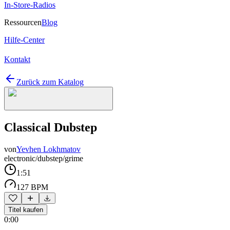
In-Store-Radios
Ressourcen
Blog
Hilfe-Center
Kontakt
Zurück zum Katalog
Classical Dubstep
von
Yevhen Lokhmatov
electronic/dubstep/grime
1:51
127 BPM
Titel kaufen
0:00