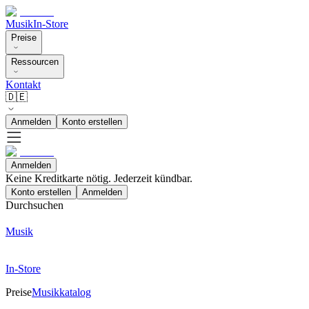
Musik
In-Store
Preise
Ressourcen
Kontakt
🇩🇪
Anmelden
Konto erstellen
Anmelden
Keine Kreditkarte nötig. Jederzeit kündbar.
Konto erstellen
Anmelden
Durchsuchen
Musik
In-Store
Preise
Musikkatalog