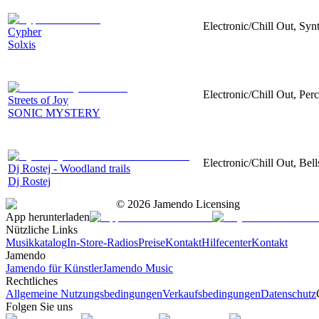
Electronic/Chill Out, Synt
Cypher
Solxis
Electronic/Chill Out, Perc
Streets of Joy
SONIC MYSTERY
Electronic/Chill Out, Bel
Dj Rostej - Woodland trails
Dj Rostej
©
2026
Jamendo Licensing
App herunterladen
Nützliche Links
Musikkatalog
In-Store-Radios
Preise
Kontakt
Hilfecenter
Kontakt
Jamendo
Jamendo für Künstler
Jamendo Music
Rechtliches
Allgemeine Nutzungsbedingungen
Verkaufsbedingungen
Datenschutz
Folgen Sie uns