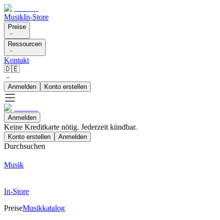
Musik
In-Store
Preise
Ressourcen
Kontakt
🇩🇪
Anmelden
Konto erstellen
Anmelden
Keine Kreditkarte nötig. Jederzeit kündbar.
Konto erstellen
Anmelden
Durchsuchen
Musik
In-Store
Preise
Musikkatalog