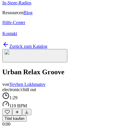
In-Store-Radios
Ressourcen
Blog
Hilfe-Center
Kontakt
Zurück zum Katalog
Urban Relax Groove
von
Yevhen Lokhmatov
electronic/chill out
1:29
119 BPM
Titel kaufen
0:00