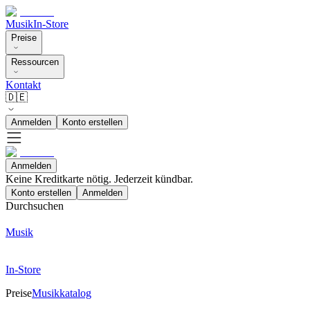
Musik
In-Store
Preise
Ressourcen
Kontakt
🇩🇪
Anmelden
Konto erstellen
Anmelden
Keine Kreditkarte nötig. Jederzeit kündbar.
Konto erstellen
Anmelden
Durchsuchen
Musik
In-Store
Preise
Musikkatalog