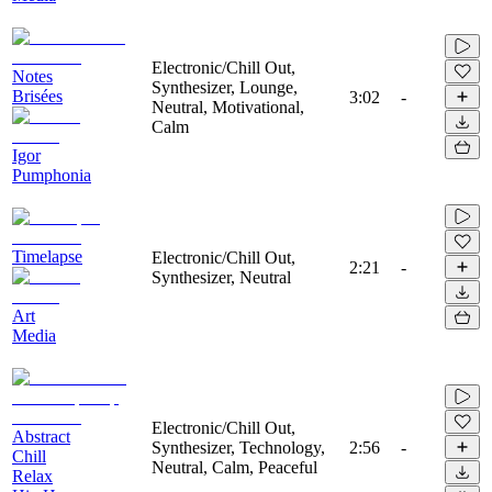
Electronic/Chill Out,
Notes
Synthesizer, Lounge,
Brisées
3:02
-
Neutral, Motivational,
Calm
Igor
Pumphonia
Timelapse
Electronic/Chill Out,
2:21
-
Synthesizer, Neutral
Art
Media
Electronic/Chill Out,
Abstract
Synthesizer, Technology,
2:56
-
Chill
Neutral, Calm, Peaceful
Relax