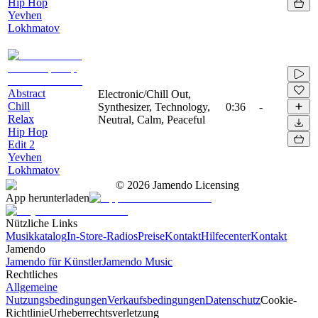
Hip Hop
Yevhen
Lokhmatov
Abstract
Electronic/Chill Out,
Chill
Synthesizer, Technology,
0:36
-
Relax
Neutral, Calm, Peaceful
Hip Hop
Edit 2
Yevhen
Lokhmatov
©
2026
Jamendo Licensing
App herunterladen
Nützliche Links
Musikkatalog
In-Store-Radios
Preise
Kontakt
Hilfecenter
Kontakt
Jamendo
Jamendo für Künstler
Jamendo Music
Rechtliches
Allgemeine
Nutzungsbedingungen
Verkaufsbedingungen
Datenschutz
Cookie-
Richtlinie
Urheberrechtsverletzung