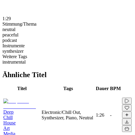
1:29
Stimmung/Thema
neutral
peaceful
podcast
Instrumente
synthesizer
Weitere Tags
instrumental
Ähnliche Titel
Titel
Tags
Dauer
BPM
Deep
Electronic/Chill Out,
1:26
-
Chill
Synthesizer, Piano, Neutral
House
Art
Media