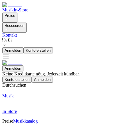
Musik
In-Store
Preise
Ressourcen
Kontakt
🇩🇪
Anmelden
Konto erstellen
Anmelden
Keine Kreditkarte nötig. Jederzeit kündbar.
Konto erstellen
Anmelden
Durchsuchen
Musik
In-Store
Preise
Musikkatalog