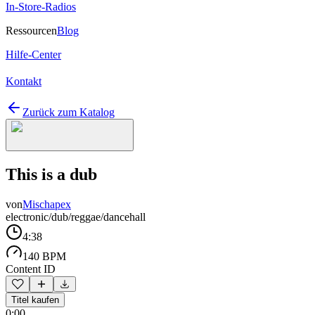
In-Store-Radios
Ressourcen
Blog
Hilfe-Center
Kontakt
Zurück zum Katalog
This is a dub
von
Mischapex
electronic/dub/reggae/dancehall
4:38
140 BPM
Content ID
Titel kaufen
0:00