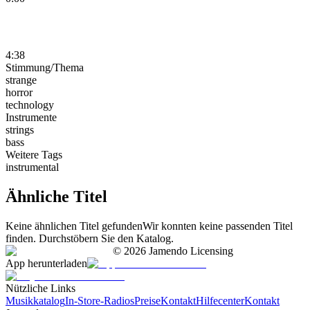
4:38
Stimmung/Thema
strange
horror
technology
Instrumente
strings
bass
Weitere Tags
instrumental
Ähnliche Titel
Keine ähnlichen Titel gefunden
Wir konnten keine passenden Titel
finden. Durchstöbern Sie den Katalog.
©
2026
Jamendo Licensing
App herunterladen
Nützliche Links
Musikkatalog
In-Store-Radios
Preise
Kontakt
Hilfecenter
Kontakt