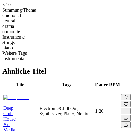
3:10
Stimmung/Thema
emotional
neutral
drama
corporate
Instrumente
strings
piano
Weitere Tags
instrumental
Ähnliche Titel
Titel
Tags
Dauer
BPM
Deep
Electronic/Chill Out,
1:26
-
Chill
Synthesizer, Piano, Neutral
House
Art
Media