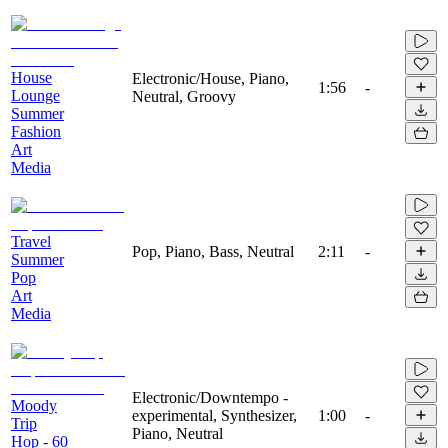
House
Electronic/House, Piano,
1:56
-
Lounge
Neutral, Groovy
Summer
Fashion
Art
Media
Travel
Pop, Piano, Bass, Neutral
2:11
-
Summer
Pop
Art
Media
Electronic/Downtempo -
Moody
experimental, Synthesizer,
1:00
-
Trip
Piano, Neutral
Hop - 60