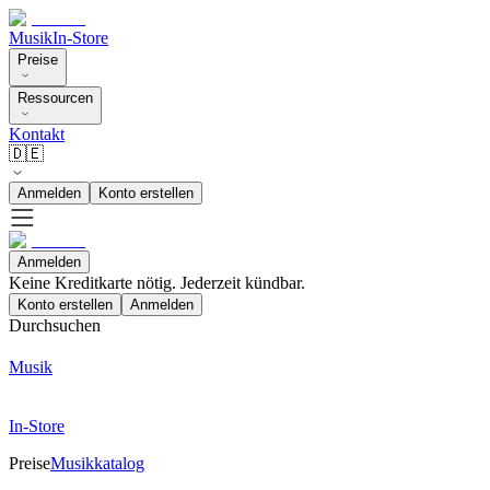
Musik
In-Store
Preise
Ressourcen
Kontakt
🇩🇪
Anmelden
Konto erstellen
Anmelden
Keine Kreditkarte nötig. Jederzeit kündbar.
Konto erstellen
Anmelden
Durchsuchen
Musik
In-Store
Preise
Musikkatalog