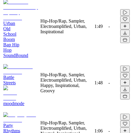
Hip-Hop/Rap, Sampler,
Urban
Electroamplified, Urban,
1:49
-
Old
Inspirational
School
Boom
Bap Hip
Hop
SoundBound
Hip-Hop/Rap, Sampler,
Battle
Electroamplified, Urban,
Streets
1:48
-
Happy, Inspirational,
Groovy
moodmode
Hip-Hop/Rap, Sampler,
Party
Electroamplified, Urban,
Rhythms
1:06
-