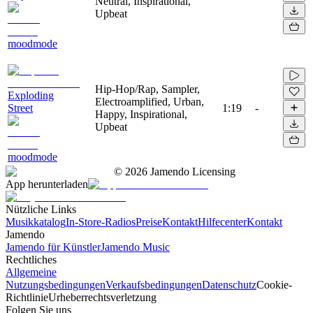
Neutral, Inspirational,
Upbeat
moodmode
Hip-Hop/Rap, Sampler,
Exploding
Electroamplified, Urban,
Street
1:19
-
Happy, Inspirational,
Upbeat
moodmode
©
2026
Jamendo Licensing
App herunterladen
Nützliche Links
Musikkatalog
In-Store-Radios
Preise
Kontakt
Hilfecenter
Kontakt
Jamendo
Jamendo für Künstler
Jamendo Music
Rechtliches
Allgemeine
Nutzungsbedingungen
Verkaufsbedingungen
Datenschutz
Cookie-
Richtlinie
Urheberrechtsverletzung
Folgen Sie uns