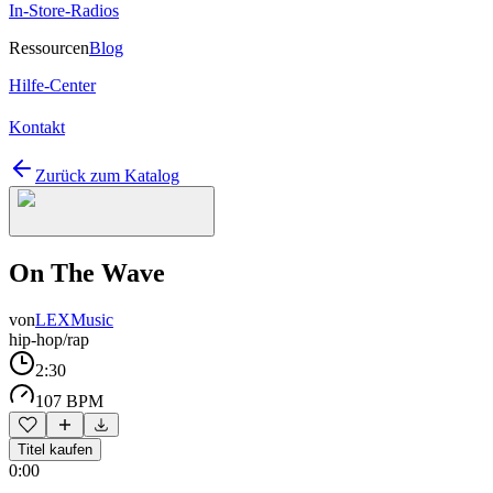
In-Store-Radios
Ressourcen
Blog
Hilfe-Center
Kontakt
Zurück zum Katalog
On The Wave
von
LEXMusic
hip-hop/rap
2:30
107 BPM
Titel kaufen
0:00