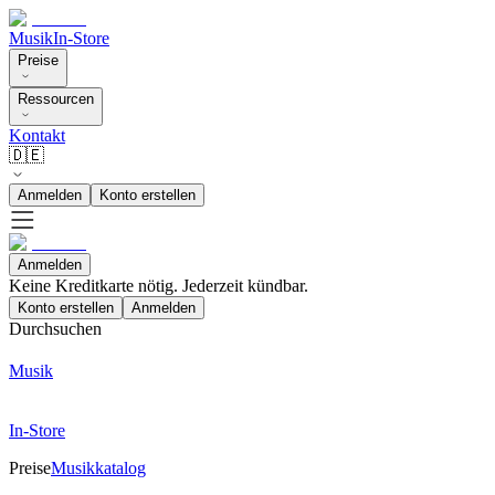
Musik
In-Store
Preise
Ressourcen
Kontakt
🇩🇪
Anmelden
Konto erstellen
Anmelden
Keine Kreditkarte nötig. Jederzeit kündbar.
Konto erstellen
Anmelden
Durchsuchen
Musik
In-Store
Preise
Musikkatalog