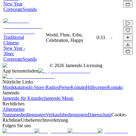
New Year
CorporateSounds
World, Flute, Erhu,
Traditional
0:33
-
Celebration, Happy
Chinese
New Year -
30sec
CorporateSounds
©
2026
Jamendo Licensing
App herunterladen
Nützliche Links
Musikkatalog
In-Store-Radios
Preise
Kontakt
Hilfecenter
Kontakt
Jamendo
Jamendo für Künstler
Jamendo Music
Rechtliches
Allgemeine
Nutzungsbedingungen
Verkaufsbedingungen
Datenschutz
Cookie-
Richtlinie
Urheberrechtsverletzung
Folgen Sie uns