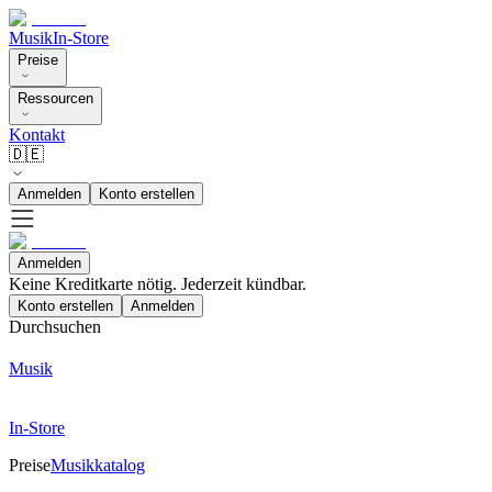
Musik
In-Store
Preise
Ressourcen
Kontakt
🇩🇪
Anmelden
Konto erstellen
Anmelden
Keine Kreditkarte nötig. Jederzeit kündbar.
Konto erstellen
Anmelden
Durchsuchen
Musik
In-Store
Preise
Musikkatalog