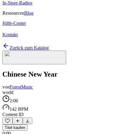
In-Store-Radios
Ressourcen
Blog
Hilfe-Center
Kontakt
Zurück zum Katalog
Chinese New Year
von
ForestMusic
world
2:06
142 BPM
Content ID
Titel kaufen
0:00