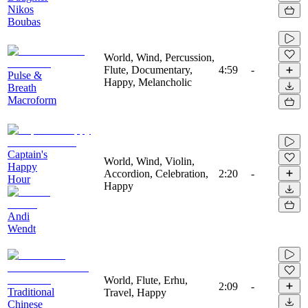
Nikos
Boubas
World, Wind, Percussion,
Flute, Documentary,
4:59
-
Pulse &
Happy, Melancholic
Breath
Macroform
Captain's
World, Wind, Violin,
Happy
Accordion, Celebration,
2:20
-
Hour
Happy
Andi
Wendt
World, Flute, Erhu,
2:09
-
Traditional
Travel, Happy
Chinese